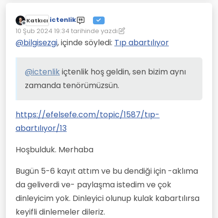
ictenlik
Katkıcı
Çevrimdışı
10 Şub 2024 19:34
tarihinde yazdı
Son düzenleyen: ictenlik
2 Eki 2024 19:37
@
bilgisezgi
, içinde söyledi:
Tıp abartılıyor
@
ictenlik
içtenlik hoş geldin, sen bizim aynı
zamanda tenörümüzsün.
https://efelsefe.com/topic/1587/tıp-
abartılıyor/13
Hoşbulduk. Merhaba
Bugün 5-6 kayıt attım ve bu dendiği için -aklıma
da geliverdi ve- paylaşma istedim ve çok
dinleyicim yok. Dinleyici olunup kulak kabartılırsa
keyifli dinlemeler dileriz.