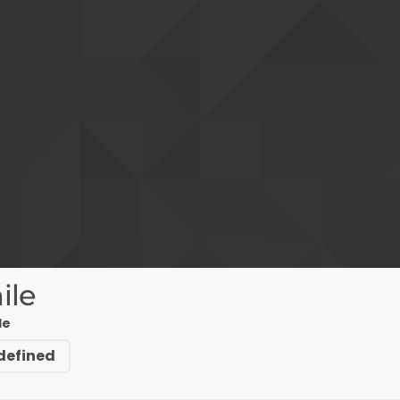
ile
le
defined