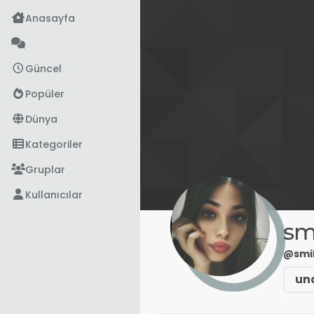
İçeriğe atla
Anasayfa
Güncel
Popüler
Dünya
Kategoriler
Gruplar
Kullanıcılar
sm
@smi
un