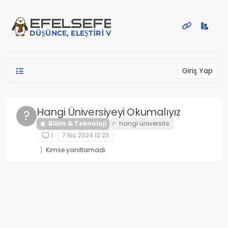
İçeriğe atla
EFE
LSEFE
DÜŞÜNCE, ELEŞTIRI VE PAYLAŞIM PLATFORMU
Giriş Yap
Hangi Üniversiyeyi Okumalıyız
?
Bilim & Teknoloji
7 Nis 2024 12:23
1
Kimse yanıtlamadı