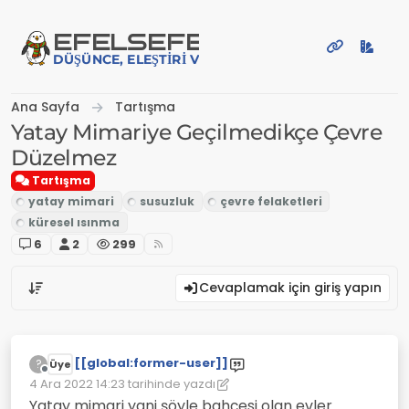
İçeriğe atla
EFE
LSEFE
DÜŞÜNCE, ELEŞTIRI VE PAYLAŞIM PLATFORMU
Ana Sayfa
Tartışma
Yatay Mimariye Geçilmedikçe Çevre
Düzelmez
Tartışma
6
2
299
Cevaplamak için giriş yapın
[[global:former-user]]
?
Üye
Çevrimdışı
4 Ara 2022 14:23
tarihinde yazdı
Son düzenleyen: [[global:former-user]]
12 Nis 2022 14:24
Yatay mimari yani şöyle bahçesi olan evler.