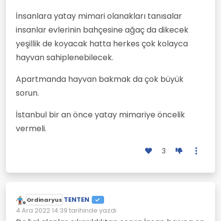
İnsanlara yatay mimari olanakları tanısalar
insanlar evlerinin bahçesine ağaç da dikecek
yeşillik de koyacak hatta herkes çok kolayca
hayvan sahiplenebilecek.
Apartmanda hayvan bakmak da çok büyük
sorun.
İstanbul bir an önce yatay mimariye öncelik
vermeli.
3
TENTEN
Ordinaryus
Çevrimdışı
4 Ara 2022 14:39
tarihinde yazdı
Son düzenleyen: