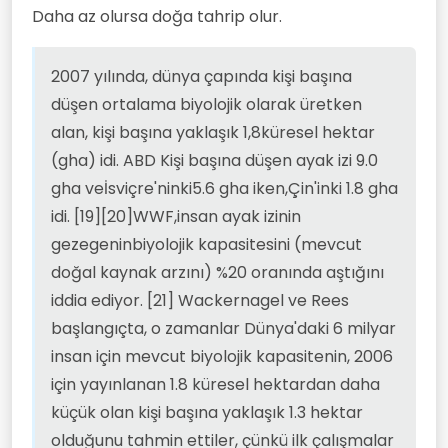
Daha az olursa doğa tahrip olur.
2007 yılında, dünya çapında kişi başına
düşen ortalama biyolojik olarak üretken
alan, kişi başına yaklaşık 1,8küresel hektar
(gha) idi. ABD Kişi başına düşen ayak izi 9.0
gha veİsviçre'ninki5.6 gha iken,Çin'inki 1.8 gha
idi. [19][20]WWF,insan ayak izinin
gezegeninbiyolojik kapasitesini (mevcut
doğal kaynak arzını) %20 oranında aştığını
iddia ediyor. [21] Wackernagel ve Rees
başlangıçta, o zamanlar Dünya'daki 6 milyar
insan için mevcut biyolojik kapasitenin, 2006
için yayınlanan 1.8 küresel hektardan daha
küçük olan kişi başına yaklaşık 1.3 hektar
olduğunu tahmin ettiler, çünkü ilk çalışmalar