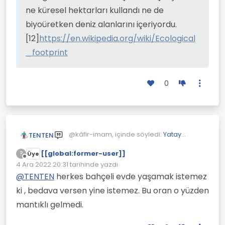
ne küresel hektarları kullandı ne de
biyoüretken deniz alanlarını içeriyordu.
[12]
https://en.wikipedia.org/wiki/Ecological
_footprint
0
@kâfir-imam, içinde söyledi:
Yatay
TENTEN
Mimariye Geçilmedikçe Çevre Düzelmez
[[global:former-user]]
?
Üye
Çevrimdışı
@
TENTEN
, içinde söyledi:
Yatay
4 Ara 2022 20:31
tarihinde yazdı
Son düzenleyen:
Mimariye Geçilmedikçe Çevre
@
TENTEN
herkes bahçeli evde yaşamak istemez
Çok değil.
Düzelmez
Hatta bir amerikalı için az bile.
ki , bedava versen yine istemez. Bu oran o yüzden
Daha az olursa doğa tahrip olur.
mantıklı gelmedi.
Doğal alanlar çıkarıldıktan
2007 yılında, dünya çapında kişi
sonra İnsan başına en az 1
başına düşen ortalama biyolojik