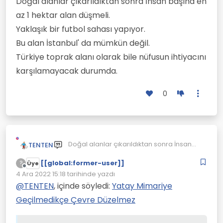
Doğal alanlar çıkarıldıktan sonra İnsan başına en
az 1 hektar alan düşmeli.
Yaklaşık bir futbol sahası yapıyor.
Bu alan İstanbul' da mümkün değil.
Türkiye toprak alanı olarak bile nüfusun ihtiyacını
karşılamayacak durumda.
0
Doğal alanlar çıkarıldıktan sonra İnsan
TENTEN
başına en az 1 hektar alan düşmeli.
[[global:former-user]]
Yaklaşık bir futbol sahası yapıyor.
?
Üye
Çevrimdışı
Bu alan İstanbul' da mümkün değil.
4 Ara 2022 15:18
tarihinde yazdı
Son düzenleyen:
Türkiye toprak alanı olarak bile nüfusun
@
TENTEN
, içinde söyledi:
Yatay Mimariye
ihtiyacını karşılamayacak durumda.
Geçilmedikçe Çevre Düzelmez