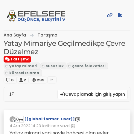
İçeriğe atla
EFE
LSEFE
DÜŞÜNCE, ELEŞTIRI VE PAYLAŞIM PLATFORMU
Ana Sayfa
Tartışma
Yatay Mimariye Geçilmedikçe Çevre
Düzelmez
Tartışma
6
2
299
Cevaplamak için giriş yapın
[[global:former-user]]
?
Üye
Çevrimdışı
4 Ara 2022 14:23
tarihinde yazdı
Son düzenleyen: [[global:former-user]]
12 Nis 2022 14:24
Yatay mimari yani şöyle bahçesi olan evler.