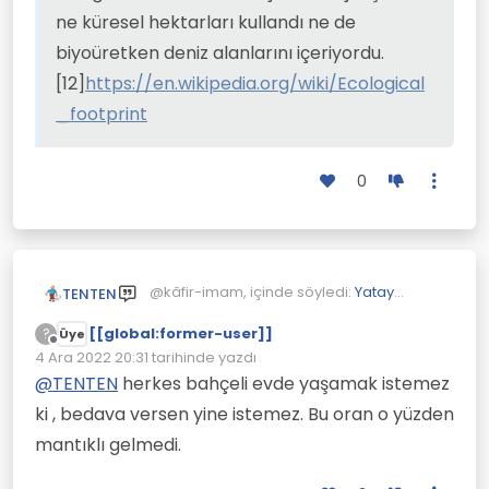
ne küresel hektarları kullandı ne de
biyoüretken deniz alanlarını içeriyordu.
[12]
https://en.wikipedia.org/wiki/Ecological
_footprint
0
@kâfir-imam, içinde söyledi:
Yatay
TENTEN
Mimariye Geçilmedikçe Çevre Düzelmez
[[global:former-user]]
?
Üye
Çevrimdışı
@
TENTEN
, içinde söyledi:
Yatay
4 Ara 2022 20:31
tarihinde yazdı
Son düzenleyen:
Mimariye Geçilmedikçe Çevre
@
TENTEN
herkes bahçeli evde yaşamak istemez
Çok değil.
Düzelmez
Hatta bir amerikalı için az bile.
ki , bedava versen yine istemez. Bu oran o yüzden
Daha az olursa doğa tahrip olur.
mantıklı gelmedi.
Doğal alanlar çıkarıldıktan
2007 yılında, dünya çapında kişi
sonra İnsan başına en az 1
başına düşen ortalama biyolojik