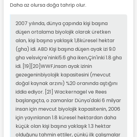
Daha az olursa doğa tahrip olur.
2007 yılında, dünya çapında kişi başına
düşen ortalama biyolojik olarak üretken
alan, kişi başına yaklaşık 1,8küresel hektar
(gha) idi. ABD Kişi başına düşen ayak izi 9.0
gha veİsviçre'ninki5.6 gha iken,Çin'inki 1.8 gha
idi. [19][20]WWF,insan ayak izinin
gezegeninbiyolojik kapasitesini (mevcut
doğal kaynak arzını) %20 oranında aştığını
iddia ediyor. [21] Wackernagel ve Rees
başlangıçta, o zamanlar Dünya'daki 6 milyar
insan için mevcut biyolojik kapasitenin, 2006
için yayınlanan 1.8 küresel hektardan daha
küçük olan kişi başına yaklaşık 1.3 hektar
olduğunu tahmin ettiler, çünkü ilk çalışmalar