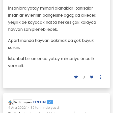
İnsanlara yatay mimari olanakları tanısalar
insanlar evlerinin bahçesine ağaç da dikecek
yeşillik de koyacak hatta herkes çok kolayca
hayvan sahiplenebilecek.
Apartmanda hayvan bakmak da çok büyük
sorun.
İstanbul bir an önce yatay mimariye öncelik
vermeli.
3
TENTEN
Ordinaryus
Çevrimdışı
4 Ara 2022 14:39
tarihinde yazdı
Son düzenleyen: