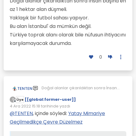
Doğal alanlar çıkarıldıktan sonra İnsan başına en
az 1 hektar alan düşmeli.
Yaklaşık bir futbol sahası yapıyor.
Bu alan İstanbul' da mümkün değil.
Türkiye toprak alanı olarak bile nüfusun ihtiyacını
karşılamayacak durumda.
0
Doğal alanlar çıkarıldıktan sonra İnsan
TENTEN
başına en az 1 hektar alan düşmeli.
[[global:former-user]]
Yaklaşık bir futbol sahası yapıyor.
?
Üye
Çevrimdışı
Bu alan İstanbul' da mümkün değil.
4 Ara 2022 15:18
tarihinde yazdı
Son düzenleyen:
Türkiye toprak alanı olarak bile nüfusun
@
TENTEN
, içinde söyledi:
Yatay Mimariye
ihtiyacını karşılamayacak durumda.
Geçilmedikçe Çevre Düzelmez