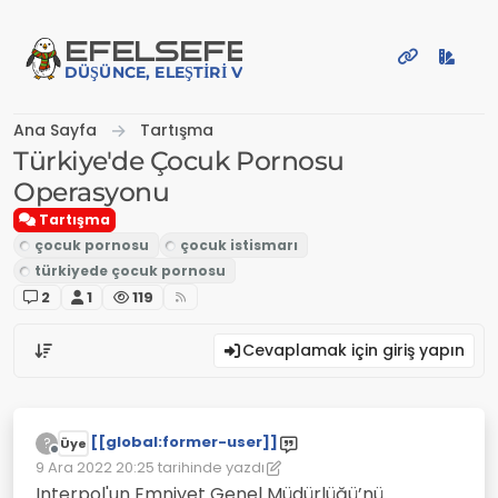
İçeriğe atla
EFE
LSEFE
DÜŞÜNCE, ELEŞTIRI VE PAYLAŞIM PLATFORMU
Ana Sayfa
Tartışma
Türkiye'de Çocuk Pornosu
Operasyonu
Tartışma
2
1
119
Cevaplamak için giriş yapın
[[global:former-user]]
?
Üye
Çevrimdışı
9 Ara 2022 20:25
tarihinde yazdı
Son düzenleyen: [[global:former-user]]
12 Eyl 2022 20:26
Interpol'un Emniyet Genel Müdürlüğü’nü