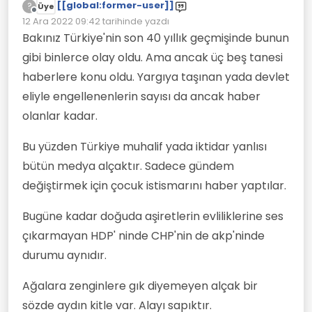
[[global:former-user]]
?
Üye
Çevrimdışı
12 Ara 2022 09:42
tarihinde yazdı
Son düzenleyen:
Bakınız Türkiye'nin son 40 yıllık geçmişinde bunun
gibi binlerce olay oldu. Ama ancak üç beş tanesi
haberlere konu oldu. Yargıya taşınan yada devlet
eliyle engellenenlerin sayısı da ancak haber
olanlar kadar.
Bu yüzden Türkiye muhalif yada iktidar yanlısı
bütün medya alçaktır. Sadece gündem
değiştirmek için çocuk istismarını haber yaptılar.
Bugüne kadar doğuda aşiretlerin evliliklerine ses
çıkarmayan HDP' ninde CHP'nin de akp'ninde
durumu aynıdır.
Ağalara zenginlere gık diyemeyen alçak bir
sözde aydın kitle var. Alayı sapıktır.