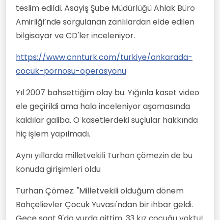
teslim edildi. Asayiş Şube Müdürlüğü Ahlak Büro
Amirliği’nde sorgulanan zanlılardan elde edilen
bilgisayar ve CD'ler inceleniyor.
https://www.cnnturk.com/turkiye/ankarada-
cocuk-pornosu-operasyonu
Yıl 2007 bahsettiğim olay bu. Yığınla kaset video
ele geçirildi ama hala inceleniyor aşamasında
kaldılar galiba. O kasetlerdeki suçlular hakkında
hiç işlem yapılmadı.
Aynı yıllarda milletvekili Turhan çömezin de bu
konuda girişimleri oldu
Turhan Çömez: "Milletvekili olduğum dönem
Bahçelievler Çocuk Yuvası'ndan bir ihbar geldi.
Gece saat 9'da yurda gittim. 33 kız çocuğu yoktu!