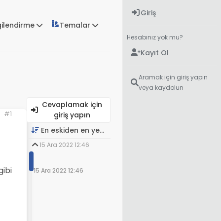
Giriş
gilendirme
Temalar
Hesabınız yok mu?
Kayıt Ol
Aramak için giriş yapın
veya kaydolun
Cevaplamak için
#1
giriş yapın
En eskiden en yeniye
15 Ara 2022 12:46
gibi
15 Ara 2022 12:46