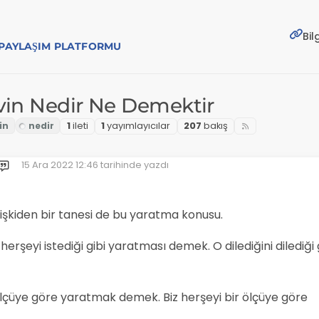
Bil
E PAYLAŞIM PLATFORMU
vin Nedir Ne Demektir
1
i̇leti
1
yayımlayıcılar
207
bakış
15 Ara 2022 12:46
tarihinde yazdı
Son düzenleyen:
işkiden bir tanesi de bu yaratma konusu.
erşeyi istediği gibi yaratması demek. O dilediğini dilediği 
ölçüye göre yaratmak demek. Biz herşeyi bir ölçüye göre