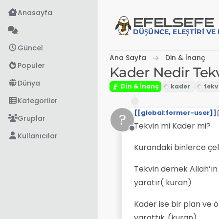
İçeriğe atla
Anasayfa
EFE
LSEFE
DÜŞÜNCE, ELEŞTIRI V
Güncel
Ana Sayfa
Din & İnanç
Popüler
Kader Nedir Tek
Dünya
Din & İnanç
Kategoriler
[[global:former-user]]
?
Gruplar
Tekvin mi Kader mi?
Çevrimdışı
Kullanıcılar
Kurandaki binlerce çel
Tekvin demek Allah’ın h
yaratır( kuran)
Kader ise bir plan ve 
yarattık..(kuran)