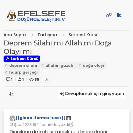
İçeriğe atla
EFE
LSEFE
DÜŞÜNCE, ELEŞTIRI VE PAYLAŞIM PLATFORMU
Ana Sayfa
Tartışma
Serbest Kürsü
Deprem Silahı mı Allah mı Doğa
Olayı mı
Serbest Kürsü
1
1
85
Cevaplamak için giriş yapın
[[global:former-user]]
?
Çevrimdışı
21 Şub 2023 19:11
tarihinde yazdı
Son düzenleyen: [[global:former-user]]
Dincilerin de kafası karışık ne diyeceklerini