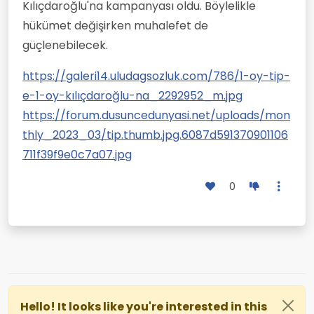
Kılıçdaroğlu'na kampanyası oldu. Böylelikle
hükümet değişirken muhalefet de
güçlenebilecek.
https://galeri14.uludagsozluk.com/786/1-oy-tip-
e-1-oy-kılıçdaroğlu-na_2292952_m.jpg
https://forum.dusuncedunyasi.net/uploads/mon
thly_2023_03/tip.thumb.jpg.6087d591370901106
711f39f9e0c7a07.jpg
0
Hello! It looks like you're interested in this