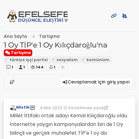
İçeriğe atla
EFE
LSEFE
DÜŞÜNCE, ELEŞTIRI VE PAYLAŞIM PLATFORMU
Ana Sayfa
Tartışma
1 Oy TİP'e 1 Oy Kılıçdaroğlu'na
Tartışma
1
1
144
1
Cevaplamak için giriş yapın
Mistik
6 Mar 2023 21:34
tarihinde yazdı
Son düzenleyen: Mistik
3 Haz 2023 21:40
Çevrimdışı
Millet İttifakı ortak adayı Kemal Kılıçdaroğlu oldu.
İnternette yaygın kampanyalardan biri de 1 Oy
bilinçli ve gerçek muhalefet TİP'e 1 oy da