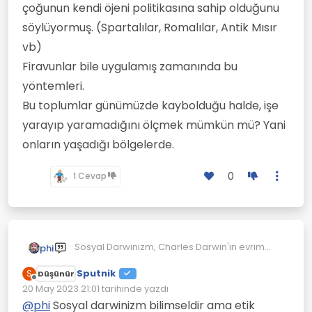
çoğunun kendi öjeni politikasına sahip olduğunu
söylüyormuş. (Spartalılar, Romalılar, Antik Mısır
vb)
Firavunlar bile uygulamış zamanında bu
yöntemleri.
Bu toplumlar günümüzde kaybolduğu halde, işe
yarayıp yaramadığını ölçmek mümkün mü? Yani
onların yaşadığı bölgelerde.
0
1 Cevap
Sosyal Darwinizm, Charles Darwin'in evrim
phi
teorisinden ilham alarak geliştirilen bir fikirler
topluluğunu ifade eder. Sosyal Darwinizm,
Sputnik
Ancak, sosyal Darwinizm bilimsel bir teori
S
Düşünür
Çevrimdışı
doğal seçilim ilkesini toplumsal ve ekonomik
olarak kabul edilmemektedir ve birçok
20 May 2023 21:01
tarihinde yazdı
Son düzenleyen:
alanlara uygulayarak insan toplumlarında da
eleştiriye maruz kalmıştır. İnsan toplumları,
Bugün, toplumların insan haklarına ve adalet
@
phi
Sosyal darwinizm bilimseldir ama etik