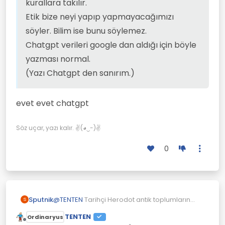
kurallara takılır.
Etik bize neyi yapıp yapmayacağımızı
söyler. Bilim ise bunu söylemez.
Chatgpt verileri google dan aldığı için böyle
yazması normal.
(Yazı Chatgpt den sanırım.)
evet evet chatgpt
Söz uçar, yazı kalır. ✌(◕‿-)✌
0
Sputnik
@
TENTEN
Tarihçi Herodot antik toplumların
S
çoğunun kendi öjeni politikasına sahip
TENTEN
Ordinaryus
olduğunu söylüyormuş. (Spartalılar, Romalılar,
Çevrimdışı