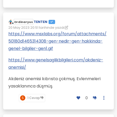
TENTEN
Ordinaryus
Çevrimdışı
20 May 2023 20:51
tarihinde yazdı
Son düzenleyen: TENTEN
https://www.msxlabs.org/forum/attachments/
50180d1465314308-gen-nedir-gen-hakkinda-
genel-bilgiler-gen1.gif
https://www.genelsaglikbilgileri.com/akdeniz-
anemisi/
Akdeniz anemisi kıbrısta çokmuş. Evlenmeleri
yasaklanınca düşmüş.
0
S
1 Cevap