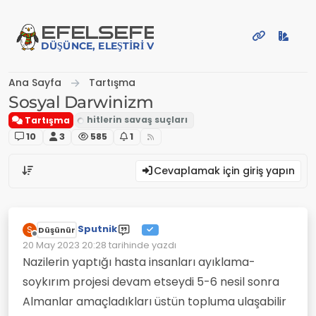
İçeriğe atla
EFE
LSEFE
DÜŞÜNCE, ELEŞTIRI VE PAYLAŞIM PLATFORMU
Ana Sayfa
Tartışma
Sosyal Darwinizm
Tartışma
10
3
585
1
Cevaplamak için giriş yapın
Sputnik
S
Düşünür
Çevrimdışı
20 May 2023 20:28
tarihinde yazdı
Son düzenleyen:
Nazilerin yaptığı hasta insanları ayıklama-
soykırım projesi devam etseydi 5-6 nesil sonra
Almanlar amaçladıkları üstün topluma ulaşabilir