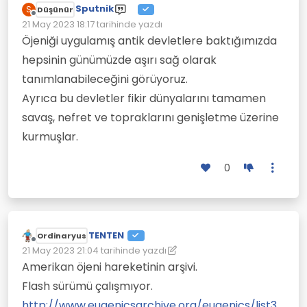
Sputnik
S
Düşünür
Çevrimdışı
21 May 2023 18:17
tarihinde yazdı
Son düzenleyen:
Öjeniği uygulamış antik devletlere baktığımızda
hepsinin günümüzde aşırı sağ olarak
tanımlanabileceğini görüyoruz.
Ayrıca bu devletler fikir dünyalarını tamamen
savaş, nefret ve topraklarını genişletme üzerine
kurmuşlar.
0
TENTEN
Ordinaryus
Çevrimdışı
21 May 2023 21:04
tarihinde yazdı
Son düzenleyen: TENTEN
Amerikan öjeni hareketinin arşivi.
Flash sürümü çalışmıyor.
http://www.eugenicsarchive.org/eugenics/list3.