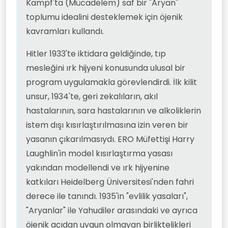
Kampf'ta (Mücadelem) saf bir "Aryan"
toplumu idealini desteklemek için öjenik
kavramları kullandı.
Hitler 1933'te iktidara geldiğinde, tıp
mesleğini ırk hijyeni konusunda ulusal bir
program uygulamakla görevlendirdi. İlk kilit
unsur, 1934'te, geri zekalıların, akıl
hastalarının, sara hastalarının ve alkoliklerin
istem dışı kısırlaştırılmasına izin veren bir
yasanın çıkarılmasıydı. ERO Müfettişi Harry
Laughlin'in model kısırlaştırma yasası
yakından modellendi ve ırk hijyenine
katkıları Heidelberg Üniversitesi'nden fahri
derece ile tanındı. 1935'in "evlilik yasaları",
"Aryanlar" ile Yahudiler arasındaki ve ayrıca
öjenik açıdan uygun olmayan birliktelikleri