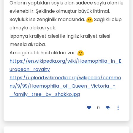
Onların yaptıkları soylu olan sadece soylu olan ile
evlenebilir. Şeklinde olmuştur büyük ihtimal.
Soyluluk ise zenginlik manasında.
Sağlıklı olup
olmayla alakası yok.
İspanya kraliyet ailesi ile İngiliz kraliyet ailesi
mesela akraba.
Ama genetik hastalıkları var.
https://en.wikipedia.org/wiki/Haemophilia_in_E
uropean_royalty
https://upload.wikimedia.org/wikipedia/commo
ns/9/99/Haemophilia_of_Queen_Victoria_-
_family_tree_by_shakko.jpg
0