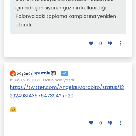
için hidrojen siyanür gazının kullanıldığı
Polonya'daki toplama kamplarına yeniden
atandı.
0
Sputnik
S
Düşünür
Çevrimdışı
15 Ağu 2023 07:30
tarihinde yazdı
Son düzenleyen:
https://twitter.com/AngelaLMorabito/status/12
29249814367547394?s=20
0