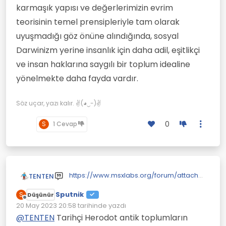
karmaşık yapısı ve değerlerimizin evrim
teorisinin temel prensipleriyle tam olarak
uyuşmadığı göz önüne alındığında, sosyal
Darwinizm yerine insanlık için daha adil, eşitlikçi
ve insan haklarına saygılı bir toplum idealine
yönelmekte daha fayda vardır.
Söz uçar, yazı kalır. ✌(◕‿-)✌
0
S
1 Cevap
https://www.msxlabs.org/forum/attachm
TENTEN
ents/50180d1465314308-gen-nedir-gen-
Sputnik
hakkinda-genel-bilgiler-gen1.gif
https://www.genelsaglikbilgileri.com/akd
S
Düşünür
Çevrimdışı
eniz-anemisi/
20 May 2023 20:58
tarihinde yazdı
Son düzenleyen:
Akdeniz anemisi kıbrısta çokmuş.
@
TENTEN
Tarihçi Herodot antik toplumların
Evlenmeleri yasaklanınca düşmüş.