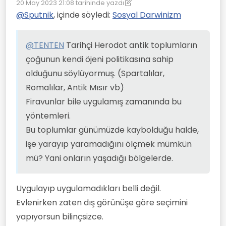
20 May 2023 21:08
tarihinde yazdı
Antik Mısır vb)
Son düzenleyen: TENTEN
Firavunlar bile uygulamış zamanında bu
@
Sputnik
, içinde söyledi:
Sosyal Darwinizm
yöntemleri.
Bu toplumlar günümüzde kaybolduğu halde,
işe yarayıp yaramadığını ölçmek mümkün
@
TENTEN
Tarihçi Herodot antik toplumların
mü? Yani onların yaşadığı bölgelerde.
çoğunun kendi öjeni politikasına sahip
olduğunu söylüyormuş. (Spartalılar,
Romalılar, Antik Mısır vb)
Firavunlar bile uygulamış zamanında bu
yöntemleri.
Bu toplumlar günümüzde kaybolduğu halde,
işe yarayıp yaramadığını ölçmek mümkün
mü? Yani onların yaşadığı bölgelerde.
Uygulayıp uygulamadıkları belli değil.
Evlenirken zaten dış görünüşe göre seçimini
yapıyorsun bilinçsizce.