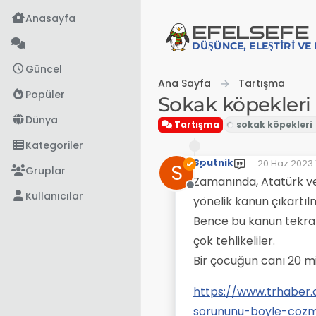
İçeriğe atla
Anasayfa
EFE
LSEFE
DÜŞÜNCE, ELEŞTIRI V
Güncel
Ana Sayfa
Tartışma
Popüler
Sokak köpekleri i
Dünya
Tartışma
Kategoriler
Sputnik
20 Haz 2023 
S
Son düzenle
Gruplar
Zamanında, Atatürk ve
Çevrimdışı
Kullanıcılar
yönelik kanun çıkartı
Bence bu kanun tekra
çok tehlikeliler.
Bir çocuğun canı 20 m
https://www.trhaber
sorununu-boyle-cozm