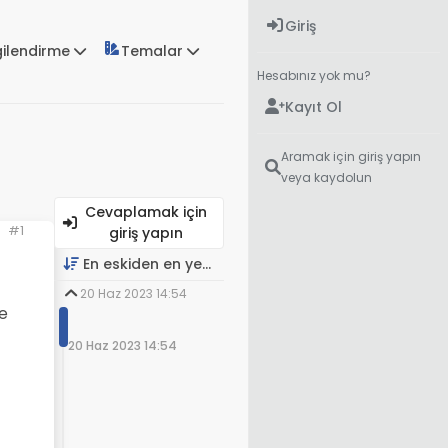
Giriş
gilendirme
Temalar
Hesabınız yok mu?
Kayıt Ol
Aramak için giriş yapın
veya kaydolun
Cevaplamak için
#1
giriş yapın
En eskiden en yeniye
20 Haz 2023 14:54
e
20 Haz 2023 14:54