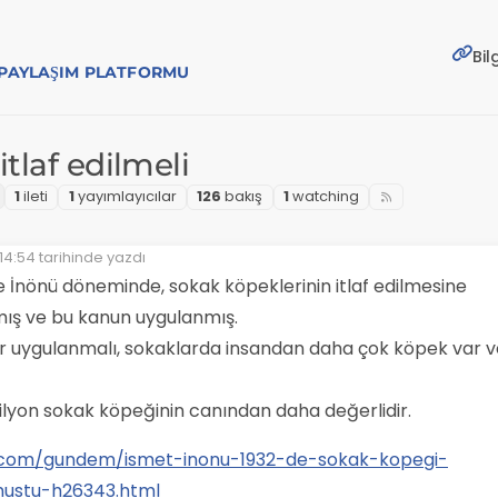
Bil
E PAYLAŞIM PLATFORMU
tlaf edilmeli
1
i̇leti
1
yayımlayıcılar
126
bakış
1
watching
14:54
tarihinde yazdı
yen:
 İnönü döneminde, sokak köpeklerinin itlaf edilmesine
lmış ve bu kanun uygulanmış.
r uygulanmalı, sokaklarda insandan daha çok köpek var v
ilyon sokak köpeğinin canından daha değerlidir.
.com/gundem/ismet-inonu-1932-de-sokak-kopegi-
ustu-h26343.html