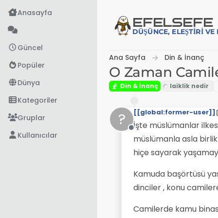
İçeriğe atla
Anasayfa
EFE
LSEFE
DÜŞÜNCE, ELEŞTIRI V
Güncel
Ana Sayfa
Din & İnanç
Popüler
O Zaman Camiler
Dünya
Din & İnanç
Kategoriler
[[global:former-user]]
?
Gruplar
İşte müslümanlar ilkesiz
Çevrimdışı
Kullanıcılar
müslümanla asla birli
hiçe sayarak yaşamayı 
Kamuda başörtüsü yasa
dinciler , konu camile
Camilerde kamu binası