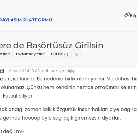
Bil
E PAYLAŞIM PLATFORMU
e de Başörtüsüz Girilsin
2
i̇leti
1
yayımlayıcılar
153
bakış
8 Nis 2024 18:08
tarihinde yazdı
Son düzenleyen: [[global:former-user]]
4 Ağu 2024 18:09
ler , istilacılar. Bu nedenle birlik olamıyorlar. Ve dahası bi
k olunamaz. Çünkü hem kendinin hemde ortağının ilkelerin
kutsal biliyor.
klandığı zaman lailkik özgürlük insan hakları diye bağır
re gelince hoooop öyle saçı açık giremezsin diyorlar.
 değil mi?