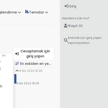
Giriş
gilendirme
Temalar
Hesabınız yok mu?
Kayıt Ol
Aramak için giriş yapın
veya kaydolun
Cevaplamak için
#1
giriş yapın
r
En eskiden en yeniye
i
8 Nis 2024 18:08
8 Nis 2024 18:08
an