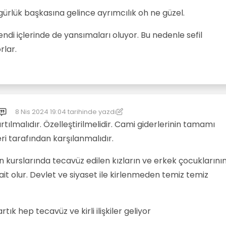
gürlük başkasına gelince ayrımcılık oh ne güzel.
ndi içlerinde de yansımaları oluyor. Bu nedenle sefil
rlar.
8 Nis 2024 19:04
tarihinde yazdı
Son düzenleyen: [[global:former-user]]
4 Ağu 2024 19:06
ılmalıdır. Özelleştirilmelidir. Cami giderlerinin tamamı
ri tarafından karşılanmalıdır.
 kurslarında tecavüz edilen kızların ve erkek çocuklarını
t olur. Devlet ve siyaset ile kirlenmeden temiz temiz
ık hep tecavüz ve kirli ilişkiler geliyor