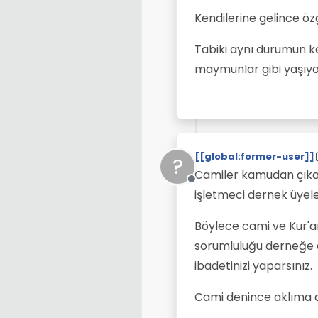
Kendilerine gelince öz
Tabiki aynı durumun ke
maymunlar gibi yaşıyo
[[global:former-user]]
?
Camiler kamudan çıkart
Çevrimdışı
işletmeci dernek üyele
Böylece cami ve Kur'an
sorumluluğu derneğe ai
ibadetinizi yaparsınız.
Cami denince aklıma art