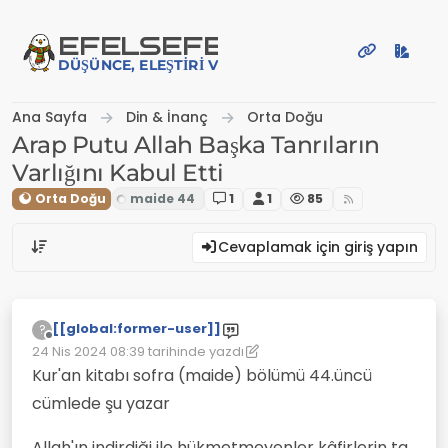
İçeriğe atla
EFE
LSEFE
DÜŞÜNCE, ELEŞTIRI VE PAYLAŞIM PLATFORMU
Ana Sayfa
Din & İnanç
Orta Doğu
Arap Putu Allah Başka Tanrıların
Varlığını Kabul Etti
Orta Doğu
1
1
85
Cevaplamak için giriş yapın
[[global:former-user]]
?
Çevrimdışı
24 Nis 2024 08:39
tarihinde yazdı
Son düzenleyen: [[global:former-user]]
Kur'an kitabı sofra (maide) bölümü 44.üncü
cümlede şu yazar
Allah'ın indirdiği ile hükmetmeyenler kâfirlerin ta