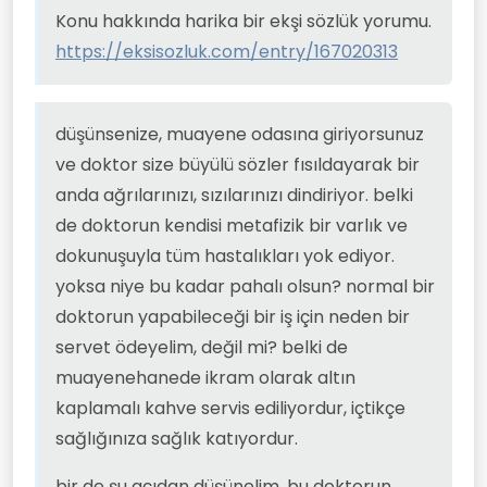
anlatılmış.
Konu hakkında harika bir ekşi sözlük yorumu.
otistiklerle ilgileniyormuş.
https://eksisozluk.com/entry/167020313
düşünsenize, muayene odasına giriyorsunuz
ve doktor size büyülü sözler fısıldayarak bir
anda ağrılarınızı, sızılarınızı dindiriyor. belki
de doktorun kendisi metafizik bir varlık ve
dokunuşuyla tüm hastalıkları yok ediyor.
yoksa niye bu kadar pahalı olsun? normal bir
doktorun yapabileceği bir iş için neden bir
servet ödeyelim, değil mi? belki de
muayenehanede ikram olarak altın
kaplamalı kahve servis ediliyordur, içtikçe
sağlığınıza sağlık katıyordur.
bir de şu açıdan düşünelim, bu doktorun