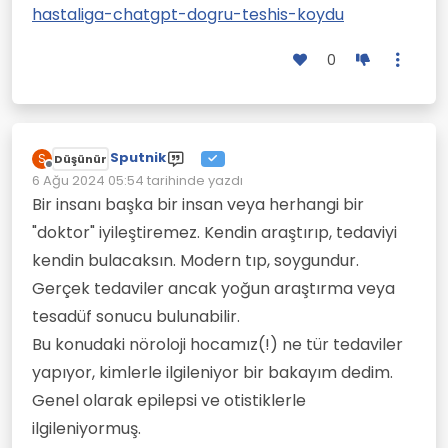
hastaliga-chatgpt-dogru-teshis-koydu
0
Sputnik
S
Düşünür
Çevrimdışı
6 Ağu 2024 05:54
tarihinde yazdı
Son düzenleyen:
Bir insanı başka bir insan veya herhangi bir
"doktor" iyileştiremez. Kendin araştırıp, tedaviyi
kendin bulacaksın. Modern tıp, soygundur.
Gerçek tedaviler ancak yoğun araştırma veya
tesadüf sonucu bulunabilir.
Bu konudaki nöroloji hocamız(!) ne tür tedaviler
yapıyor, kimlerle ilgileniyor bir bakayım dedim.
Genel olarak epilepsi ve otistiklerle
ilgileniyormuş.