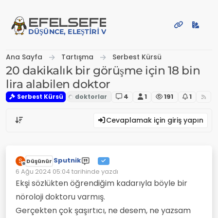
İçeriğe atla
EFE
LSEFE
DÜŞÜNCE, ELEŞTIRI VE PAYLAŞIM PLATFORMU
Ana Sayfa
Tartışma
Serbest Kürsü
20 dakikalık bir görüşme için 18 bin
lira alabilen doktor
Serbest Kürsü
4
1
191
1
Cevaplamak için giriş yapın
Sputnik
S
Düşünür
Çevrimdışı
6 Ağu 2024 05:04
tarihinde yazdı
Son düzenleyen:
Ekşi sözlükten öğrendiğim kadarıyla böyle bir
nöroloji doktoru varmış.
Gerçekten çok şaşırtıcı, ne desem, ne yazsam