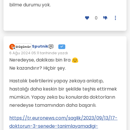
bilme durumu yok.
0
Sputnik
S
Düşünür
Çevrimdışı
6 Ağu 2024 05:11
tarihinde yazdı
Son düzenleyen:
Neredeyse, dakikası bin lira
Ne kazandırır? Hiçbir şey.
Hastalık belirtilerini yapay zekaya anlatıp,
hastalığı daha keskin bir şekilde teşhis ettirmek
mümkün. Yapay zeka bu konularda doktorların
neredeyse tamamından daha başarılı.
https://tr.euronews.com/saglik/2023/09/13/17-
doktorun-3-senede-tanimlayamadigi-