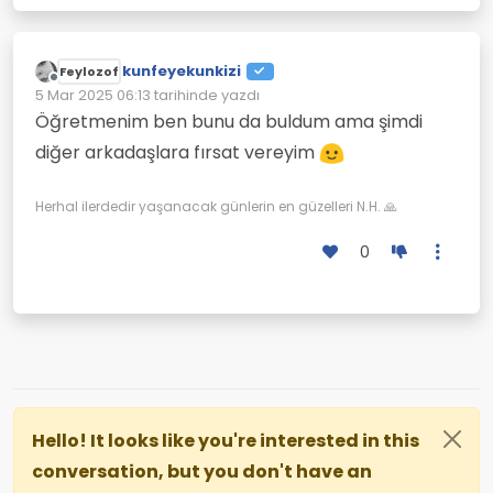
kunfeyekunkizi
Feylozof
Çevrimdışı
5 Mar 2025 06:13
tarihinde yazdı
Son düzenleyen:
Öğretmenim ben bunu da buldum ama şimdi
diğer arkadaşlara fırsat vereyim
Herhal ilerdedir yaşanacak günlerin en güzelleri N.H. 🙏
0
Hello! It looks like you're interested in this
conversation, but you don't have an