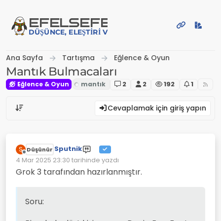
İçeriğe atla
EFE
LSEFE
DÜŞÜNCE, ELEŞTIRI VE PAYLAŞIM PLATFORMU
Ana Sayfa
Tartışma
Eğlence & Oyun
Mantık Bulmacaları
Eğlence & Oyun
2
2
192
1
Cevaplamak için giriş yapın
Sputnik
S
Düşünür
Çevrimdışı
4 Mar 2025 23:30
tarihinde yazdı
Son düzenleyen:
Grok 3 tarafından hazırlanmıştır.
Soru: