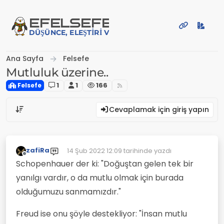
İçeriğe atla
EFE
LSEFE
DÜŞÜNCE, ELEŞTIRI VE PAYLAŞIM PLATFORMU
Ana Sayfa
Felsefe
Mutluluk üzerine..
Felsefe
1
1
166
Cevaplamak için giriş yapın
zafiRa
14 Şub 2022 12:09
tarihinde yazdı
Son düzenleyen:
Çevrimdışı
Schopenhauer der ki: "Doğuştan gelen tek bir
yanılgı vardır, o da mutlu olmak için burada
olduğumuzu sanmamızdır."
Freud ise onu şöyle destekliyor: "İnsan mutlu