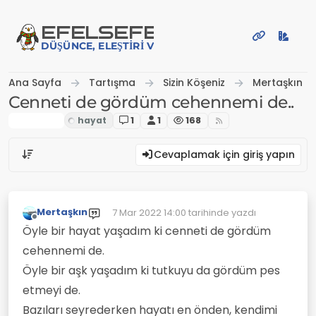
İçeriğe atla
EFE
LSEFE
DÜŞÜNCE, ELEŞTIRI VE PAYLAŞIM PLATFORMU
Ana Sayfa
Tartışma
Sizin Köşeniz
Mertaşkın
Cenneti de gördüm cehennemi de..
Mertaşkın
1
1
168
Cevaplamak için giriş yapın
Mertaşkın
7 Mar 2022 14:00
tarihinde yazdı
Son düzenleyen:
Çevrimdışı
Öyle bir hayat yaşadım ki cenneti de gördüm
cehennemi de.
Öyle bir aşk yaşadım ki tutkuyu da gördüm pes
etmeyi de.
Bazıları seyrederken hayatı en önden, kendimi