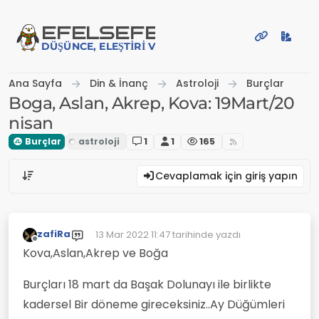
İçeriğe atla
EFE
LSEFE
DÜŞÜNCE, ELEŞTIRI VE PAYLAŞIM PLATFORMU
Ana Sayfa
Din & İnanç
Astroloji
Burçlar
Boga, Aslan, Akrep, Kova: 19Mart/20
nisan
Burçlar
1
1
165
Cevaplamak için giriş yapın
zafiRa
13 Mar 2022 11:47
tarihinde yazdı
Son düzenleyen:
Çevrimdışı
Kova,Aslan,Akrep ve Boğa
Burçları 18 mart da Başak Dolunayı ile birlikte
kadersel Bir döneme gireceksiniz..Ay Düğümleri