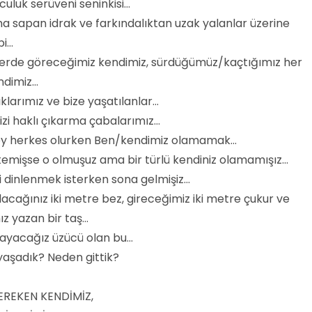
culuk serüveni seninkisi…
a sapan idrak ve farkındalıktan uzak yalanlar üzerine
bi…
yerde göreceğimiz kendimiz, sürdüğümüz/kaçtığımız her
ndimiz…
ıklarımız ve bize yaşatılanlar…
izi haklı çıkarma çabalarımız…
ey herkes olurken Ben/kendimiz olamamak…
temişse o olmuşuz ama bir türlü kendiniz olamamışız...
i dinlenmek isterken sona gelmişiz…
acağınız iki metre bez, gireceğimiz iki metre çukur ve
ız yazan bir taş…
mayacağız üzücü olan bu…
aşadık? Neden gittik?
EREKEN KENDİMİZ,