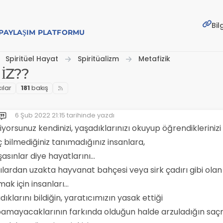
Bil
E PAYLAŞIM PLATFORMU
Spiritüel Hayat
Spiritüalizm
Metafizik
İZ??
ılar
181
bakış
6 Şub 2022 21:15
tarihinde yazdı
Son düzenleyen:
yorsunuz kendinizi, yaşadıklarınızı okuyup öğrendiklerinizi
ç bilmediğiniz tanımadığınız insanlara,
asınlar diye hayatlarını…
lardan uzakta hayvanat bahçesi veya sirk çadırı gibi olan
k için insanları…
klarını bildiğin, yaratıcımızın yasak ettiği
pamayacaklarının farkında olduğun halde arzuladığın sa