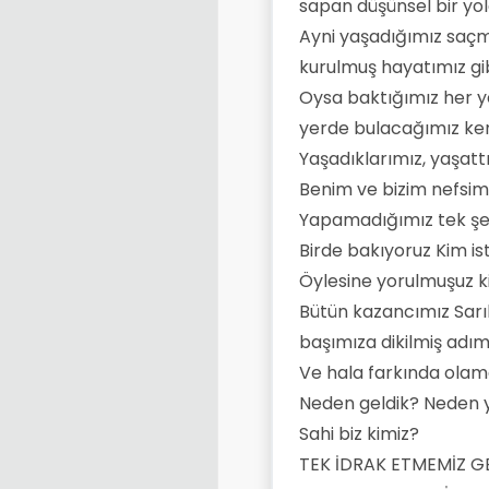
sapan düşünsel bir yol
Ayni yaşadığımız saçm
kurulmuş hayatımız gi
Oysa baktığımız her 
yerde bulacağımız ke
Yaşadıklarımız, yaşatt
Benim ve bizim nefsim
Yapamadığımız tek ş
Birde bakıyoruz Kim is
Öylesine yorulmuşuz k
Bütün kazancımız Sarıl
başımıza dikilmiş adım
Ve hala farkında ola
Neden geldik? Neden y
Sahi biz kimiz?
TEK İDRAK ETMEMİZ G