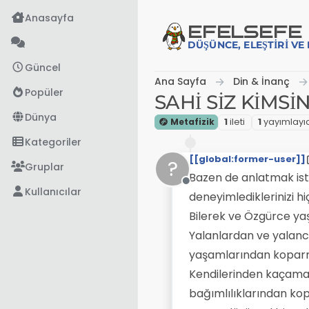
İçeriğe atla
Anasayfa
EFE
LSEFE
DÜŞÜNCE, ELEŞTIRI V
Güncel
Ana Sayfa
Din & İnanç
Popüler
SAHİ SİZ KİMSİN
Dünya
Metafizik
1
i̇leti
1
yayımlayıc
Kategoriler
[[global:former-user]]
?
Gruplar
Bazen de anlatmak isti
Çevrimdışı
Kullanıcılar
deneyimlediklerinizi hi
Bilerek ve Özgürce yaş
Yalanlardan ve yalancı
yaşamlarından koparma
Kendilerinden kaçamadı
bağımlılıklarından ko