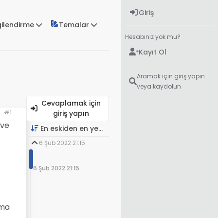
Giriş
gilendirme
Temalar
Hesabınız yok mu?
Kayıt Ol
Aramak için giriş yapın
veya kaydolun
Cevaplamak için
#1
giriş yapın
 ve
En eskiden en yeniye
6 Şub 2022 21:15
6 Şub 2022 21:15
çma