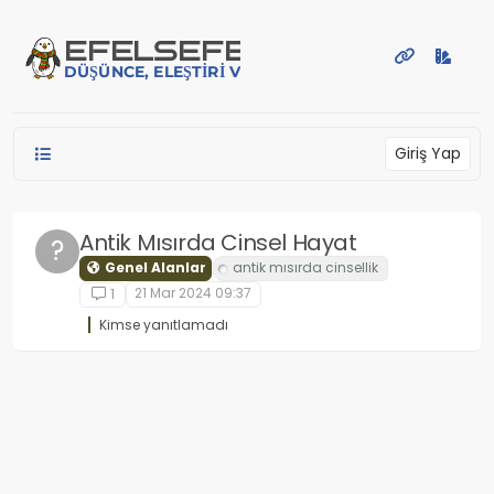
İçeriğe atla
EFE
LSEFE
DÜŞÜNCE, ELEŞTIRI VE PAYLAŞIM PLATFORMU
Giriş Yap
Antik Mısırda Cinsel Hayat
?
Genel Alanlar
21 Mar 2024 09:37
1
Kimse yanıtlamadı