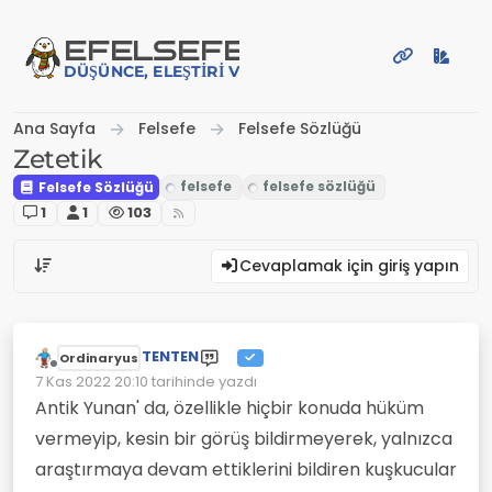
İçeriğe atla
EFE
LSEFE
DÜŞÜNCE, ELEŞTIRI VE PAYLAŞIM PLATFORMU
Ana Sayfa
Felsefe
Felsefe Sözlüğü
Zetetik
Felsefe Sözlüğü
1
1
103
Cevaplamak için giriş yapın
TENTEN
Ordinaryus
Çevrimdışı
7 Kas 2022 20:10
tarihinde yazdı
Son düzenleyen:
Antik Yunan' da, özellikle hiçbir konuda hüküm
vermeyip, kesin bir görüş bildirme­yerek, yalnızca
araştırmaya devam ettiklerini bildiren kuşkucular