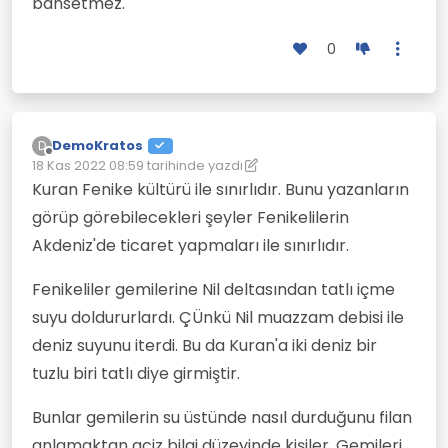
bahsetmez.
0
DemoKratos
D
Çevrimdışı
18 Kas 2022 08:59
tarihinde yazdı
Son düzenleyen: DemoKratos
Kuran Fenike kültürü ile sınırlıdır. Bunu yazanların
görüp görebilecekleri şeyler Fenikelilerin
Akdeniz'de ticaret yapmaları ile sınırlıdır.
Fenikeliler gemilerine Nil deltasından tatlı içme
suyu doldururlardı. ÇÜnkü Nil muazzam debisi ile
deniz suyunu iterdi. Bu da Kuran'a iki deniz bir
tuzlu biri tatlı diye girmiştir.
Bunlar gemilerin su üstünde nasıl durduğunu filan
anlamaktan aciz bilgi düzeyinde kişiler. Gemileri