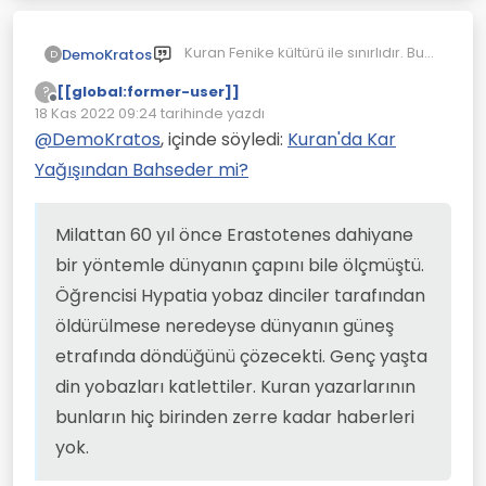
Kuran Fenike kültürü ile sınırlıdır. Bunu
DemoKratos
D
yazanların görüp görebilecekleri
[[global:former-user]]
?
şeyler Fenikelilerin Akdeniz'de
Fenikeliler gemilerine Nil
Çevrimdışı
18 Kas 2022 09:24
tarihinde yazdı
ticaret yapmaları ile sınırlıdır.
deltasından tatlı içme suyu
Son düzenleyen:
doldururlardı. ÇÜnkü Nil muazzam
Bunlar gemilerin su üstünde nasıl
@
DemoKratos
, içinde söyledi:
Kuran'da Kar
debisi ile deniz suyunu iterdi. Bu da
durduğunu filan anlamaktan aciz
Yağışından Bahseder mi?
Kuran'a iki deniz bir tuzlu biri tatlı
bilgi düzeyinde kişiler. Gemileri
Milattan 60 yıl önce Erastotenes
diye girmiştir.
suyun üzerinde allağın tuttuğunu
dahiyane bir yöntemle dünyanın
zannediyorlar. Arşimet'ten filan hiç
çapını bile ölçmüştü. Öğrencisi
Milattan 60 yıl önce Erastotenes dahiyane
ama hiç haberleri yok. Dünyanın
Hypatia yobaz dinciler tarafından
yuvarlak olduğundan da hiç ama hiç
öldürülmese neredeyse dünyanın
bir yöntemle dünyanın çapını bile ölçmüştü.
haberleri yok. Halbuki bu milattan
güneş etrafında döndüğünü
Öğrencisi Hypatia yobaz dinciler tarafından
önce anlaşılmış bir bilgi.
çözecekti. Genç yaşta din yobazları
katlettiler. Kuran yazarlarının
öldürülmese neredeyse dünyanın güneş
bunların hiç birinden zerre kadar
etrafında döndüğünü çözecekti. Genç yaşta
haberleri yok.
din yobazları katlettiler. Kuran yazarlarının
bunların hiç birinden zerre kadar haberleri
yok.