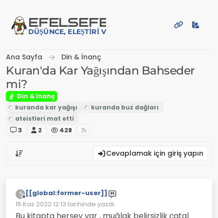
İçeriğe atla
EFE
LSEFE
DÜŞÜNCE, ELEŞTIRI VE PAYLAŞIM PLATFORMU
Ana Sayfa
Din & İnanç
Kuran'da Kar Yağışından Bahseder
mi?
Din & İnanç
3
2
428
Cevaplamak için giriş yapın
[[global:former-user]]
?
Çevrimdışı
15 Kas 2022 12:13
tarihinde yazdı
Son düzenleyen:
Bu kitapta herşey var , muğlak belirsizlik çatal