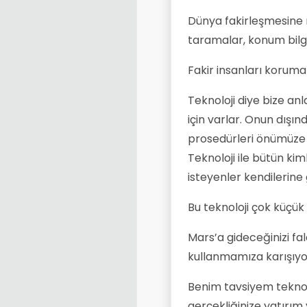
Dünya fakirleşmesine 
taramalar, konum bilgile
Fakir insanları korumak
Teknoloji diye bize an
için varlar. Onun dışın
prosedürleri önümüze
Teknoloji ile bütün kiml
isteyenler kendilerine 
Bu teknoloji çok küçük
Mars’a gideceğinizi f
kullanmamıza karışıyor
Benim tavsiyem teknolo
gerçekliğinize yatırım