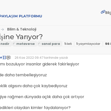
Bil
E PAYLAŞIM PLATFORMU
Bilim & Teknoloji
İşine Yarıyor?
1
i̇leti
1
yayımlayıcılar
96
er]]
26 Kas 2022 09:47
tarihinde yazdı
Son düzenleyen:
mı bozuluyor insanlar giderek fakirleşiyor
de daha tembelleşiyoruz
eklik algısını daha çok kaybediyoruz
jiye rağmen dünyada açlık daha çok artıyor
edikleri olaydan kimler faydalanıyor?