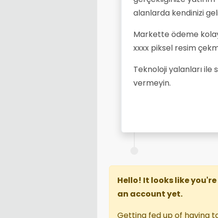
alanlarda kendinizi geli
Markette ödeme kolaylığ
xxxx piksel resim çekme
Teknoloji yalanları ile 
vermeyin.
Hello! It looks like you'
an account yet.
Getting fed up of having t