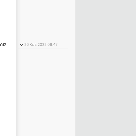
mız
26 Kas 2022 09:47
i