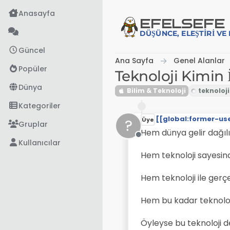
İçeriğe atla
Anasayfa
EFE
LSEFE
DÜŞÜNCE, ELEŞTIRI V
Güncel
Ana Sayfa
Genel Alanlar
Popüler
Teknoloji Kimin 
Dünya
Bilim & Teknoloji
Kategoriler
[[global:former-us
?
Üye
Gruplar
Hem dünya gelir dağılı
Çevrimdışı
Kullanıcılar
Hem teknoloji sayesin
Hem teknoloji ile gerç
Hem bu kadar teknolo
Öyleyse bu teknoloji d