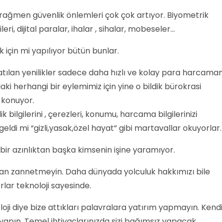
rağmen güvenlik önlemleri çok çok artıyor. Biyometrik
ri, dijital paralar, ihalar , sihalar, mobeseler...
 için mi yapılıyor bütün bunlar.
latılan yenilikler sadece daha hızlı ve kolay para harcama
daki herhangi bir eylemimiz için yine o bildik bürokrasi
 konuyor.
ik bilgilerini , çerezleri, konumu, harcama bilgilerinizi
geldi mi “gizli,yasak,özel hayat” gibi martavallar okuyorlar.
 bir azınlıktan başka kimsenin işine yaramıyor.
alan zannetmeyin. Daha dünyada yolculuk hakkımızı bile
lar teknoloji sayesinde.
ji diye bize attıkları palavralara yatırım yapmayın. Kend
 yapın. Temel ihtiyaçlarınızda sizi bağımsız yapacak