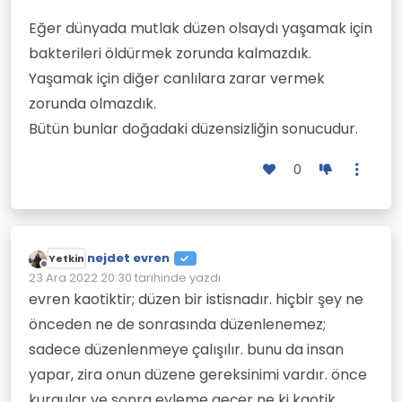
Eğer dünyada mutlak düzen olsaydı yaşamak için
bakterileri öldürmek zorunda kalmazdık.
Yaşamak için diğer canlılara zarar vermek
zorunda olmazdık.
Bütün bunlar doğadaki düzensizliğin sonucudur.
0
nejdet evren
Yetkin
Çevrimdışı
23 Ara 2022 20:30
tarihinde yazdı
Son düzenleyen:
evren kaotiktir; düzen bir istisnadır. hiçbir şey ne
önceden ne de sonrasında düzenlenemez;
sadece düzenlenmeye çalışılır. bunu da insan
yapar, zira onun düzene gereksinimi vardır. önce
kurgular ve sonra eyleme geçer ne ki kaotik