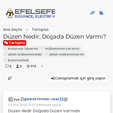
İçeriğe atla
EFE
LSEFE
DÜŞÜNCE, ELEŞTIRI VE PAYLAŞIM PLATFORMU
Ana Sayfa
Tartışma
Düzen Nedir, Doğada Düzen Varmı?
Tartışma
2
2
172
Cevaplamak için giriş yapın
[[global:former-user]]
?
Üye
Çevrimdışı
23 Ara 2022 10:07
tarihinde yazdı
Son düzenleyen:
Düzen Nedir Doğada Düzen Varmıdır