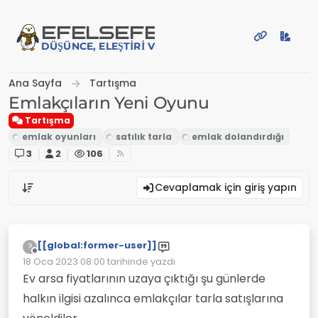
İçeriğe atla
EFE
LSEFE
DÜŞÜNCE, ELEŞTIRI VE PAYLAŞIM PLATFORMU
Ana Sayfa
Tartışma
Emlakçıların Yeni Oyunu
Tartışma
3
2
106
Cevaplamak için giriş yapın
[[global:former-user]]
?
Çevrimdışı
18 Oca 2023 08:00
tarihinde yazdı
Son düzenleyen:
Ev arsa fiyatlarının uzaya çıktığı şu günlerde
halkın ilgisi azalınca emlakçılar tarla satışlarına