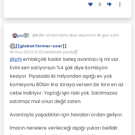
0
@kâfir-imam tarla diye aliyorsun iki gun sonra
phi
insaat izni veriyorlar hic belli olmaz bence
[[global:former-user]]
?
mantikli bir calisma yapmis emlakci emekci
ya o degilde bu emlakcilarin dukkanlari nedir
Çevrimdışı
18 Oca 2023 10:22
tarihinde yazdı
kardeslerimiz
oyle koca koca akvaryumlar park yerlerinde
Son düzenleyen: [[global:former-user]]
mercedesler takim elbiseler sanki beymen
@
phi
emlakçılık kadar beleş avantacı iş mi var.
magazasina giriyorsun gibi kokular
Evini sen satıyorsun %4 şak diye komisyon
karsilamalar yani dukkanda otur acsan
yemegini ye cayini ic utanmasalar wisky puro
kesiyor. Piyasada iki milyondan aşağı ev yok
ikram edecekler
komisyonu 80bin lira. Kiraya versen bir kira en az
cebe indiriyor. Yaptığı işin riski yok. Satılmazsa
satılmaz mal onun değil zaten.
Avantayla yaşadıkları için havaları ordan geliyor.
İmarın nerelere verileceği aşağı yukarı bellidir.