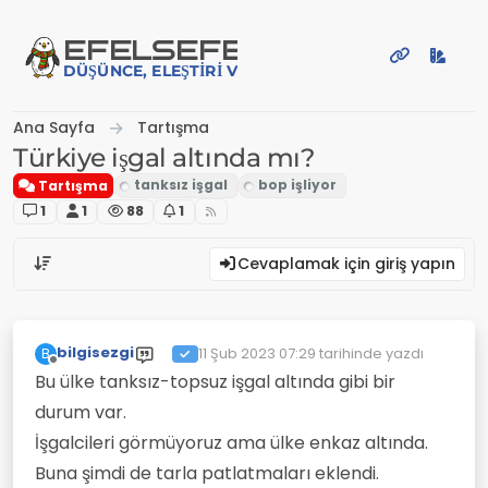
İçeriğe atla
EFE
LSEFE
DÜŞÜNCE, ELEŞTIRI VE PAYLAŞIM PLATFORMU
Ana Sayfa
Tartışma
Türkiye işgal altında mı?
Tartışma
1
1
88
1
Cevaplamak için giriş yapın
bilgisezgi
11 Şub 2023 07:29
tarihinde yazdı
B
Son düzenleyen:
Çevrimdışı
Bu ülke tanksız-topsuz işgal altında gibi bir
durum var.
İşgalcileri görmüyoruz ama ülke enkaz altında.
Buna şimdi de tarla patlatmaları eklendi.