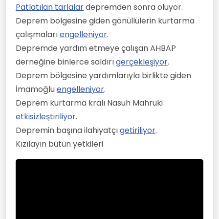
Patlatılan tarlalar
depremden sonra oluyor.
Deprem bölgesine giden gönüllülerin kurtarma
çalışmaları
engelleniyor
.
Depremde yardım etmeye çalışan AHBAP
derneğine binlerce saldırı
gerçekleşiyor
.
Deprem bölgesine yardımlarıyla birlikte giden
İmamoğlu
engelleniyor
.
Deprem kurtarma kralı Nasuh Mahruki
etkisizleştiriliyor
.
Depremin başına ilahiyatçı
getiriliyor
.
Kızılayın bütün yetkileri