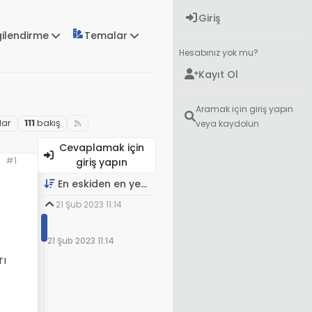
Giriş
gilendirme
Temalar
Hesabınız yok mu?
Kayıt Ol
Aramak için giriş yapın
lar
111
bakış
veya kaydolun
Cevaplamak için
#1
giriş yapın
En eskiden en yeniye
21 Şub 2023 11:14
21 Şub 2023 11:14
rı