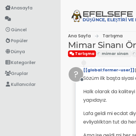
İçeriğe atla
Anasayfa
EFE
LSEFE
DÜŞÜNCE, ELEŞTIRI V
Güncel
Ana Sayfa
Tartışma
Popüler
Mimar Sinanı Örn
Dünya
Tartışma
Kategoriler
[[global:former-user]]
?
Gruplar
Sözüm ilk başta siyasi 
Çevrimdışı
Kullanıcılar
Halk olarak da kalitey
yapıdayız.
Lafa geldi mi ecdat di
evliyalılktan tut da he
Ama işe geldi mi her ş