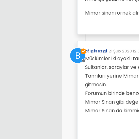
Mimar sinanı örnek alma
bilgisezgi
21 Şub 2023 12:
B
Son düzenleye
Müslümler iki ayaklı 
Çevrimdışı
Sultanlar, saraylar ve ş
Tanrıları yerine Mimar
gitmesin.
Forumun birinde benze
Mimar Sinan gibi değe
Mimar Sinan da kimmiş