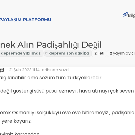
Bil
E PAYLAŞIM PLATFORMU
ek Alın Padişahlığı Değil
2
i̇leti
2
yayımlayıcı
21 Şub 2023 11:14
tarihinde yazdı
Son düzenleyen:
algılanabilir ama sözüm tüm Türkiyelileredir.
i değil gösterişi süsü püsü, ezmeyi , hava atmayı çok seven
yerek Osmanlıyı selçukluyu öve öve bitiremeyiz , padişahla
r yere koyarız.
eyimiz kartondan.