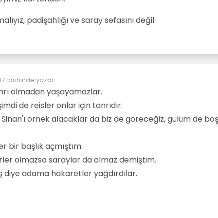
lıyız, padişahlığı ve saray sefasını değil.
07
tarihinde yazdı
n:
tanrı olmadan yaşayamazlar.
imdi de reisler onlar için tanrıdır.
 Sinan'ı örnek alacaklar da biz de göreceğiz, gülüm de bo
r bir başlık açmıştım.
rler olmazsa saraylar da olmaz demiştim.
 diye adama hakaretler yağdırdılar.