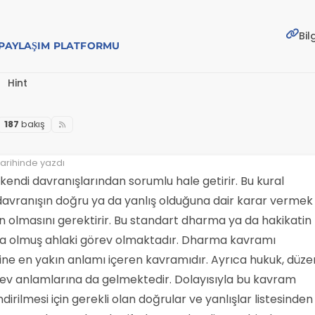
Bil
E PAYLAŞIM PLATFORMU
Hint
187
bakış
arihinde yazdı
 kendi davranışlarından sorumlu hale getirir. Bu kural
davranışın doğru ya da yanlış olduğuna dair karar vermek
rin olmasını gerektirir. Bu standart dharma ya da hakikatin
bina olmuş ahlaki görev olmaktadır. Dharma kavramı
mine en yakın anlamı içeren kavramıdır. Ayrıca hukuk, düze
rev anlamlarına da gelmektedir. Dolayısıyla bu kavram
irilmesi için gerekli olan doğrular ve yanlışlar listesinden