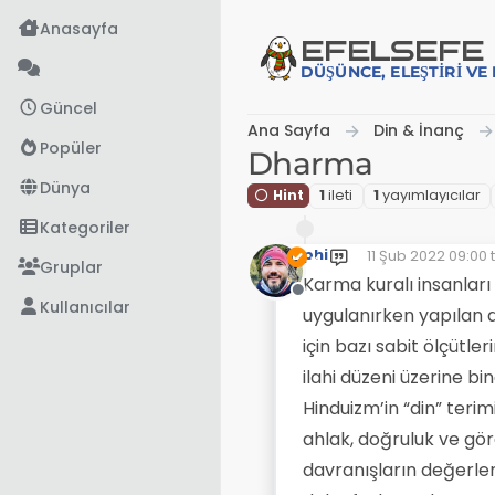
İçeriğe atla
Anasayfa
EFE
LSEFE
DÜŞÜNCE, ELEŞTIRI V
Güncel
Ana Sayfa
Din & İnanç
Popüler
Dharma
Dünya
Hint
1
i̇leti
1
yayımlayıcılar
Kategoriler
phi
11 Şub 2022 09:00
t
Son düzenleyen:
Gruplar
Karma kuralı insanları
Çevrimdışı
Kullanıcılar
uygulanırken yapılan 
için bazı sabit ölçütle
ilahi düzeni üzerine 
Hinduizm’in “din” teri
ahlak, doğruluk ve gö
davranışların değerlend