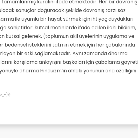
n tamamlanmış kuralını ifade etmektedir. Her bir davranış
olacak sonuçlar doğuracak şekilde davranış tarzı söz
arma ile uyumlu bir hayat sürmek için ihtiyaç duydukları
a sahiptirler: kutsal metinlerde ifade edilen ilahi bildirim,
lan kutsal gelenek, (toplumun akil üyelerinin uygulama ve
ular bedensel isteklerini tatmin etmek için her çabalarında
nırlayan bir etki sağlamaktadır. Aynı zamanda dharma
raslarını karşılama anlayışını başkaları için çabalama gayret
yönüyle dharma Hinduizm’in ahlaki yönünün ana özelliğini
✌(◕‿-)✌