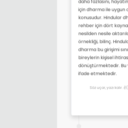
daha fazlasını, hayatı
için dharma ile uygun 
konusudur. Hindular dh
rehber için dört kaynağ
nesilden nesile aktarı
örnekliği, bilinç. Hind
dharma bu girişimi sı
bireylerin kişisel ihti
dönüştürmektedir. Bu 
ifade etmektedir.
Söz uçar, yazı kalır. 