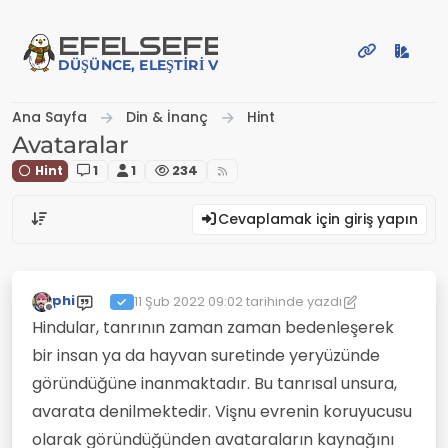
İçeriğe atla
EFE
LSEFE
DÜŞÜNCE, ELEŞTIRI VE PAYLAŞIM PLATFORMU
Ana Sayfa
Din & İnanç
Hint
Avataralar
Hint
1
1
234
Cevaplamak için giriş yapın
phi
11 Şub 2022 09:02
tarihinde yazdı
Son düzenleyen: phi
2 Kas 2022 09:02
Çevrimdışı
Hindular, tanrının zaman zaman bedenleşerek
bir insan ya da hayvan suretinde yeryüzünde
göründüğüne inanmaktadır. Bu tanrısal unsura,
avarata denilmektedir. Vişnu evrenin koruyucusu
olarak göründüğünden avataraların kaynağını