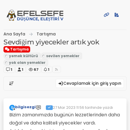
İçeriğe atla
EFE
LSEFE
DÜŞÜNCE, ELEŞTIRI VE PAYLAŞIM PLATFORMU
Ana Sayfa
Tartışma
Sevdiğim yiyecekler artık yok
Tartışma
1
1
67
1
Cevaplamak için giriş yapın
bilgisezgi
27 Mar 2023 11:56
tarihinde yazdı
B
Son düzenleyen:
Çevrimdışı
Bizim zamanımızda bugünün lezzetlerinden daha
doğal ve daha kaliteli yiyecekler vardı.