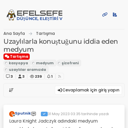
İçeriğe atla
EFE
LSEFE
DÜŞÜNCE, ELEŞTIRI VE PAYLAŞIM PLATFORMU
Ana Sayfa
Tartışma
Uzaylılarla konuştuğunu iddia eden
medyum
Tartışma
3
3
239
1
Cevaplamak için giriş yapın
Sputnik
31 May 2023 03:35
tarihinde yazdı
S
Son düzenleyen:
Çevrimdışı
Laura Knight Jadczyk adındaki medyum