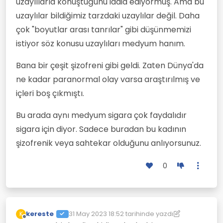
uzaylılarla konuştuğunu iddia ediyormuş. Ama bu
uzaylılar bildiğimiz tarzdaki uzaylılar değil. Daha
çok "boyutlar arası tanrılar" gibi düşünmemizi
istiyor söz konusu uzaylıları medyum hanım.
Bana bir çeşit şizofreni gibi geldi. Zaten Dünya'da
ne kadar paranormal olay varsa araştırılmış ve
içleri boş çıkmıştı.
Bu arada aynı medyum sigara çok faydalıdır
sigara için diyor. Sadece buradan bu kadının
şizofrenik veya sahtekar olduğunu anlıyorsunuz.
0
kereste
31 May 2023 18:52
tarihinde yazdı
K
Son düzenleyen: kereste
Çevrimdışı