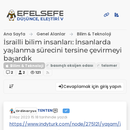
İçeriğe atla
EFE
LSEFE
DÜŞÜNCE, ELEŞTIRI VE PAYLAŞIM PLATFORMU
Ana Sayfa
Genel Alanlar
Bilim & Teknoloji
İsrailli bilim insanları: İnsanlarda
yaşlanma sürecini tersine çevirmeyi
başardık
Bilim & Teknoloji
2
2
121
Cevaplamak için giriş yapın
TENTEN
Ordinaryus
Çevrimdışı
3 Haz 2023 15:18
tarihinde yazdı
Son düzenleyen:
https://www.indyturk.com/node/275121/yaşam/i̇