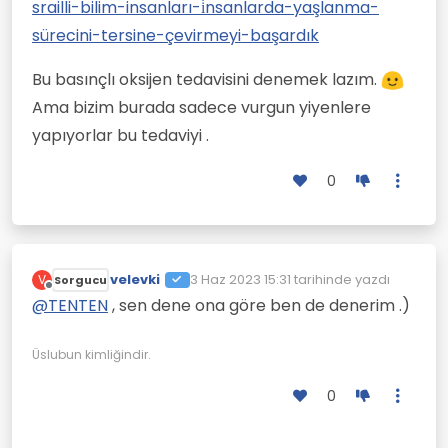
srailli-bilim-insanları-i̇nsanlarda-yaşlanma-
sürecini-tersine-çevirmeyi-başardık
Bu basınçlı oksijen tedavisini denemek lazım.
Ama bizim burada sadece vurgun yiyenlere
yapıyorlar bu tedaviyi .
0
velevki
3 Haz 2023 15:31
tarihinde yazdı
V
Sorgucu
Son düzenleyen:
Çevrimdışı
@
TENTEN
, sen dene ona göre ben de denerim .)
Üslubun kimliğindir.
0