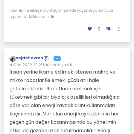
kadınlarını erkeğe muhtaç bir şekilde yaşamaya zorlayan
toplumlar, kökten acizdir...
0
nejdet evren
Çevrimdışı
4 Oca 2022 20:21
tarihinde yazdı
Son düzenleyen:
İnsan yerine ikame edilmek istenen makro ve
mikro robotlar ile emek-gücü atıl hale
getirilmektedir. Robotların üretmek için
tüketmek gibi bir biyolojik özellikleri olmadığına
göre var olan enerji kaynaklarını kullanmaları
kaçınılmazdır. Var olan enerji kaynaklarının her
geçen gün değer kazanmasında bu yönelimin
etkisi de gözden uzak tutulmamalıdır. Enerji