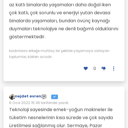
ulaşabilmenin keyfi insana cazip ve
az katlı binalarda yaşamaları daha doğal iken
eğlenceli gelmektedir. Bir yandan işsizler
ordusu yaratılırken öbür yandan klavye
çok katlı, çok sorunlu ve enerjiyi yutan devasa
başında evde-iş-yönetimi cazibesi ile
binalarda yaşamaları, bundan övünç kaynağı
insanların tüm zamanları ellerinden
alınmış ve yeni tür emek-sömürüsü
duymaları teknolojiye ne denli bağımlı olduklarını
yöntemleri geliştirilmiştir.
göstermektedir.
kadınlarını erkeğe muhtaç bir şekilde yaşamaya zorlayan
toplumlar, kökten acizdir...
0
nejdet evren
Çevrimdışı
6 Oca 2022 15:36
tarihinde yazdı
Son düzenleyen:
Teknoloji sayesinde emek-yoğun makineler ile
tüketim nesnelerinin kısa sürede ve çok sayıda
üretilmesi sağlanmış olur. Sermaye, Pazar