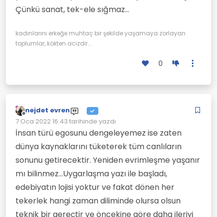
Çünkü sanat, tek-ele sığmaz…
kadınlarını erkeğe muhtaç bir şekilde yaşamaya zorlayan
toplumlar, kökten acizdir...
0
nejdet evren
Çevrimdışı
7 Oca 2022 16:43
tarihinde yazdı
Son düzenleyen:
İnsan türü egosunu dengeleyemez ise zaten
dünya kaynaklarını tüketerek tüm canlıların
sonunu getirecektir. Yeniden evrimleşme yaşanır
mı bilinmez...Uygarlaşma yazı ile başladı,
edebiyatın lojisi yoktur ve fakat dönen her
tekerlek hangi zaman diliminde olursa olsun
teknik bir gereçtir ve öncekine göre daha ileriyi