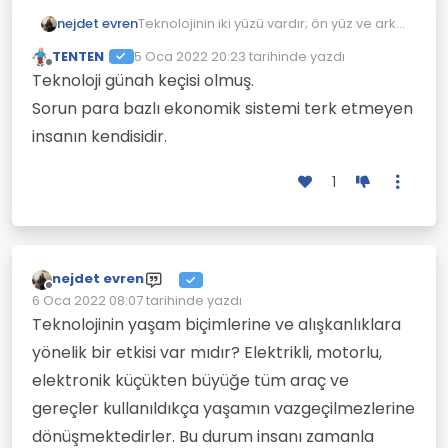
nejdet evren
Teknolojinin iki yüzü vardır; ön yüz ve arka
yüz; bunlardan ön-yüzü insanlara
TENTEN
5 Oca 2022 20:23
tarihinde yazdı
cilalanmış ve parlak görünen yüzüdür,
Son düzenleyen:
Çevrimdışı
Teknoloji günah keçisi olmuş.
arka yüzü ise karanlık ve kaotik bir
yüzdür. Çok değil, bundan kırk-elli yıl
Sorun para bazlı ekonomik sistemi terk etmeyen
önce her eve günlük en az bir gazete
insanın kendisidir.
alınıp okunması bir gereksinim olarak
görülmekteydi. Matbuatın içeriğini
tartışmak ayrı bir konuya girdiğinden bu
1
kısım bir kenara bırakılacak
olunduğunda, söylenebilir ki kısa bir
zaman öncesinden insanlar bir şekilde
okuyarak dünyada olup bitenlerden
haberdar olmak istemekteydiler. Aynı
nejdet evren
şekilde basılı eserleri, kitap, mecmua,
Çevrimdışı
6 Oca 2022 08:07
tarihinde yazdı
dergileri okuma oranı da bir o kadar
Son düzenleyen:
Teknolojinin yaşam biçimlerine ve alışkanlıklara
fazla ve önemsenmekteydi. Adete alaylı
ve mektepli tabirinde olduğu gibi okuyan
yönelik bir etkisi var mıdır? Elektrikli, motorlu,
ve okumayanlar ayrışmaktaydılar.
elektronik küçükten büyüğe tüm araç ve
İnsanlar arası iletişimde ilkel
sayılabilecek araçlarla telefon
gereçler kullanıldıkça yaşamın vazgeçilmezlerine
görüşmeleri kesik-kesik
dönüşmektedirler. Bu durum insanı zamanla
yapılabilmekteydi ve çoğunlukla bir