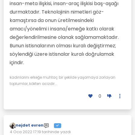
insan-meta ilişkisi, insan-araç ilişkisi baş-aşağı
durmaktadır. Teknolojinin nimetleri göz-
kamaştırsa da onun üretilmesindeki
amacı/yönelimi i insana/emeğe katkı olarak
değerlendirilmesine olanak sağlamamaktadır.
Bunun istisnalarının olması kuralı değiştirmez;
söylendiği üzere istisnalar kuralı doğrulamak
içindir.
kadınlarını erkeğe muhtaç bir şekilde yaşamaya zorlayan
toplumlar, kökten acizdir...
0
nejdet evren
Çevrimdışı
4 Oca 2022 17:19
tarihinde yazdı
Son düzenleyen: