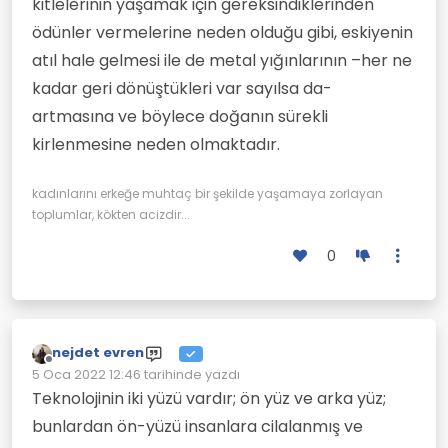
kitlelerinin yaşamak için gereksindiklerinden
ödünler vermelerine neden olduğu gibi, eskiyenin
atıl hale gelmesi ile de metal yığınlarının –her ne
kadar geri dönüştükleri var sayılsa da-
artmasına ve böylece doğanın sürekli
kirlenmesine neden olmaktadır.
kadınlarını erkeğe muhtaç bir şekilde yaşamaya zorlayan
toplumlar, kökten acizdir...
0
nejdet evren
Çevrimdışı
5 Oca 2022 12:46
tarihinde yazdı
Son düzenleyen:
Teknolojinin iki yüzü vardır; ön yüz ve arka yüz;
bunlardan ön-yüzü insanlara cilalanmış ve