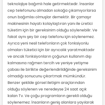
edebiyat/felsefi metinler sayılabilecek
teknolojiye bağımlı hale getirmektedir. İnsanlar
mektuplaşmalar yolu ile uzaklara
cep telefonunu almadan sokağa çıkamıyorlarsa
ulaşılabilmekteydi. Teknoloji son yüz yılda
yaptığı sıçrama ile on-binlerce yıllık
onun bağımlısı olmuşlar demektir. Bir çamaşır
sıçramasından kat-be-kat fazlasını
makinesinin hayatı kolaylaştıran yanı ile üretici
gerçekleştirmiştir. Öküzün sabana
koşulması ve buharın makineye
tüketim için bir gereksinim olduğu söylenebilir. Ve
uyarlanmasından sonraki en büyük
fakat aynı şey bir cep telefonu için söylenemez.
sıçramalardan biri olduğu su götürmez
Ayrıca yeni nesil telefonların çok fonksiyonlu
bir gerçekliktir. Zamanla dijital-teknoloji
ile görsel-teknolojinin devasa adımları
olmaları tüketici için bir ayrıcalık yaratmaktadır
karşısında gazeteler daha az alınmaya,
ve ancak fonksiyonların çoğunun kullanım dışı
kitaplar daha az okunmaya başlanmıştır.
Mektuplar hak-getire...sanal dünyanın
kalmasına rağmen tercih ve yeniye yetişme
yaratıcılığı tüm ilişkileri sanallaştırmaya
çabası ile birlikte değerlendirildiğinde gereksinim
başlamıştır. Dayanıklı ve dayanıksız
tüketim maddelerinin alım-satımı da
olmadığı sonucunu çıkartmak mümkündür.
sanal aleme taşınmış ve insan kitleleri
Benzer şekilde görsel iletişim araçlarından
oturdukları yere adeta pasif bir şekilde
hapsedilmiştir. Bu edimsizlik insan
olduğu söylenen ve neredeyse 24 saat açık
kitlelerini rahatsız etmemektedir; -çünkü
kalan Tv. Ve çoğu programların gerekli olduğu
teknolojinin ön-yüzü parlaktır,- tam
tersine oturduğu yerden her şeye
söylenemez. İnsanların geniş alanlara yayılarak