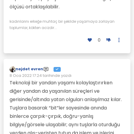
ölçüsü ortaklaşılabilir.
kadınlarını erkeğe muhtaç bir şekilde yaşamaya zorlayan
toplumlar, kökten acizdir...
0
nejdet evren
Çevrimdışı
8 Oca 2022 17:24
tarihinde yazdı
Son düzenleyen:
Teknoloji bir yandan yaşamı kolaylaştırırken
diğer yandan da yaşanılan süreçleri ve
gerisinde/altında yatan olguları anlaşılmaz kılar.
Tuşlara basarak “bit”ler sayesinde anında
binlerce çarpık-çırpık, doğru-yanlış
bilgiye/görsele ulaşabilir; aynı tuşlarla oturduğu
yerden alış-verişten tutun da işlem ve işlerini