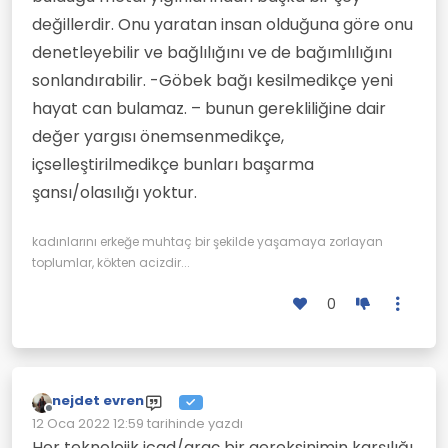
değillerdir. Onu yaratan insan olduğuna göre onu
denetleyebilir ve bağlılığını ve de bağımlılığını
sonlandırabilir. -Göbek bağı kesilmedikçe yeni
hayat can bulamaz. – bunun gerekliliğine dair
değer yargısı önemsenmedikçe,
içselleştirilmedikçe bunları başarma
şansı/olasılığı yoktur.
kadınlarını erkeğe muhtaç bir şekilde yaşamaya zorlayan
toplumlar, kökten acizdir...
0
nejdet evren
Çevrimdışı
12 Oca 2022 12:59
tarihinde yazdı
Son düzenleyen:
Her teknolojik icad/araç bir gereksinimin karşılığı