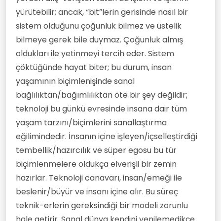
yürütebilir; ancak, “bit”lerin gerisinde nasıl bir
sistem olduğunu çoğunluk bilmez ve üstelik
bilmeye gerek bile duymaz. Çoğunluk almış
oldukları ile yetinmeyi tercih eder. Sistem
çöktüğünde hayat biter; bu durum, insan
yaşamının biçimlenişinde sanal
bağlılıktan/bağımlılıktan öte bir şey değildir;
teknoloji bu günkü evresinde insana dair tüm
yaşam tarzını/biçimlerini sanallaştırma
eğilimindedir. İnsanın içine işleyen/içselleştirdiği
tembellik/hazırcılık ve süper egosu bu tür
biçimlenmelere oldukça elverişli bir zemin
hazırlar. Teknoloji canavarı, insan/emeği ile
beslenir/büyür ve insanı içine alır. Bu süreç
teknik-erlerin gereksindiği bir modeli zorunlu
hale getirir. Sanal dünya kendini yenilemedikçe