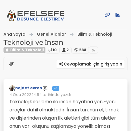
İçeriğe atla
EFE
LSEFE
DÜŞÜNCE, ELEŞTIRI VE PAYLAŞIM PLATFORMU
Ana Sayfa
Genel Alanlar
Bilim & Teknoloji
Teknoloji ve İnsan
Bilim & Teknoloji
10
2
538
Cevaplamak için giriş yapın
nejdet evren
Çevrimdışı
4 Oca 2022 14:54
tarihinde yazdı
Son düzenleyen:
Teknolojik ilerleme ile insan hayatına yeni-yeni
araçlar dahil olmaktadır. İnsan türünün el, tırnak
ve dişlerinden oluşan ilk aletleri gibi tüm aletler
onun var-oluşunu sağlamaya yönelik olması