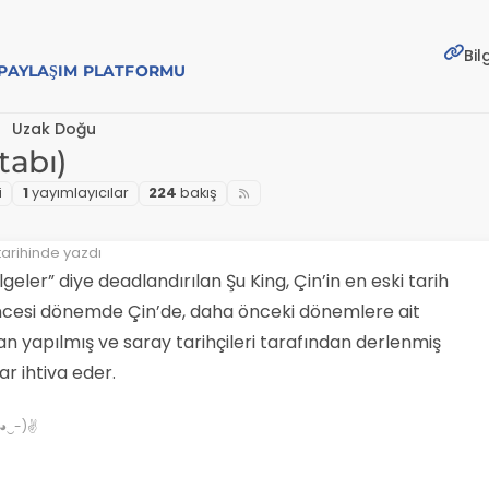
Bil
E PAYLAŞIM PLATFORMU
Uzak Doğu
tabı)
i
1
yayımlayıcılar
224
bakış
tarihinde yazdı
geler” diye deadlandırılan Şu King, Çin’in en eski tarih
öncesi dönemde Çin’de, daha önceki dönemlere ait
n yapılmış ve saray tarihçileri tarafından derlenmiş
r ihtiva eder.
✌(◕‿-)✌