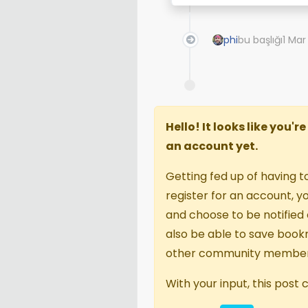
phi
bu başlığı
1 Mar
Hello! It looks like you'
an account yet.
Getting fed up of having t
register for an account, 
and choose to be notified o
also be able to save book
other community member
With your input, this post