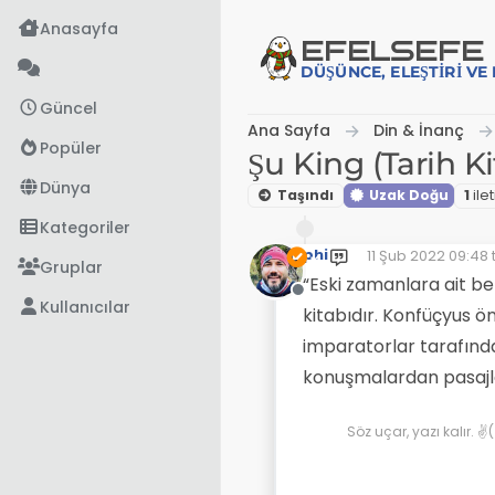
İçeriğe atla
Anasayfa
EFE
LSEFE
DÜŞÜNCE, ELEŞTIRI V
Güncel
Ana Sayfa
Din & İnanç
Popüler
Şu King (Tarih Ki
Dünya
Taşındı
Uzak Doğu
1
i̇let
Kategoriler
phi
11 Şub 2022 09:48
Son düzenleyen:
Gruplar
“Eski zamanlara ait bel
Çevrimdışı
Kullanıcılar
kitabıdır. Konfüçyus 
imparatorlar tarafında
konuşmalardan pasajla
Söz uçar, yazı kalır. 