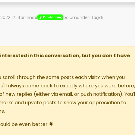
 2022 17:11
tarihinde
bölümünden taşıdı
Din & İnanç
re interested in this conversation, but you don't have
o scroll through the same posts each visit? When you
you'll always come back to exactly where you were before,
f new replies (either via email, or push notification). You'l
marks and upvote posts to show your appreciation to
s.
 could be even better 💗