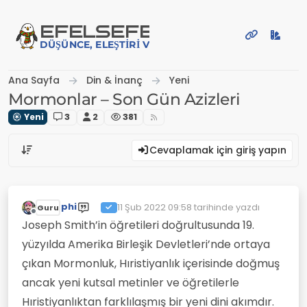
İçeriğe atla
EFE
LSEFE
DÜŞÜNCE, ELEŞTIRI VE PAYLAŞIM PLATFORMU
Ana Sayfa
Din & İnanç
Yeni
Mormonlar – Son Gün Azizleri
Yeni
3
2
381
Cevaplamak için giriş yapın
phi
11 Şub 2022 09:58
tarihinde yazdı
Guru
Son düzenleyen:
Çevrimdışı
Joseph Smith’in öğretileri doğrultusunda 19.
yüzyılda Amerika Birleşik Devletleri’nde ortaya
çıkan Mormonluk, Hıristiyanlık içerisinde doğmuş
ancak yeni kutsal metinler ve öğretilerle
Hıristiyanlıktan farklılaşmış bir yeni dini akımdır.