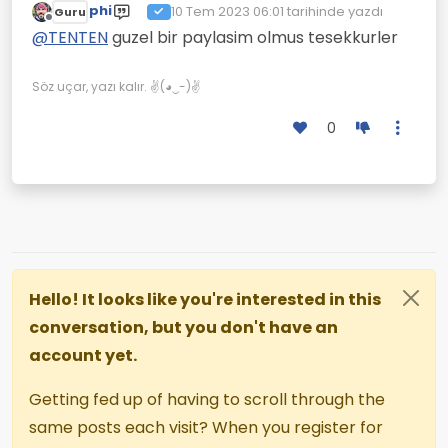
phi
10 Tem 2023 06:01
tarihinde yazdı
Guru
Son düzenleyen:
Çevrimdışı
@
TENTEN
guzel bir paylasim olmus tesekkurler
Söz uçar, yazı kalır. ✌(◕‿-)✌
0
Hello! It looks like you're interested in this
conversation, but you don't have an
account yet.
Getting fed up of having to scroll through the
same posts each visit? When you register for