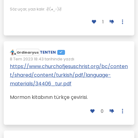
Söz uçar, yazı kalır. ✌(◕‿-)✌
1
TENTEN
Ordinaryus
Çevrimdışı
8 Tem 2023 18:43
tarihinde yazdı
Son düzenleyen:
https://www.churchofjesuschrist.org/bc/conten
t/shared/content/turkish/pdf/language-
materials/34406_tur.pdf
Mormon kitabının türkçe çevirisi.
0