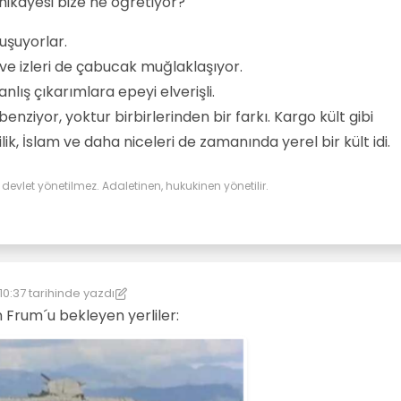
 hikayesi bize ne öğretiyor?
uşuyorlar.
ve izleri de çabucak muğlaklaşıyor.
anlış çıkarımlara epeyi elverişli.
 benziyor, yoktur birbirlerinden bir farkı. Kargo kült gibi
ilik, İslam ve daha niceleri de zamanında yerel bir kült idi.
evlet yönetilmez. Adaletinen, hukukinen yönetilir.
10:37
tarihinde yazdı
en: kereste
 Frum´u bekleyen yerliler: