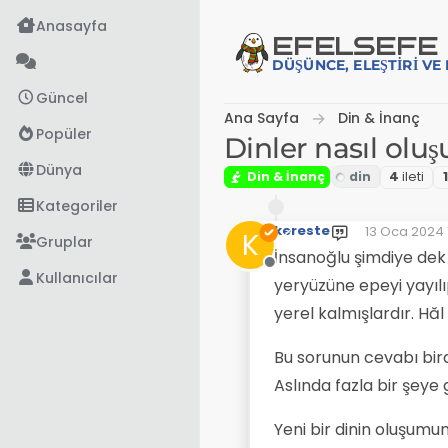
İçeriğe atla
Anasayfa
EFE
LSEFE
DÜŞÜNCE, ELEŞTIRI V
Güncel
Ana Sayfa
Din & İnanç
Popüler
Dinler nasıl olu
Dünya
Din & İnanç
4
i̇leti
1
Kategoriler
kereste
13 Oca 2024 
K
Son düzenle
Gruplar
İnsanoğlu şimdiye dek b
Çevrimdışı
Kullanıcılar
yeryüzüne epeyi yayılı
yerel kalmışlardır. Hăl
Bu sorunun cevabı biraz
Aslında fazla bir şeye
Yeni bir dinin oluşumu