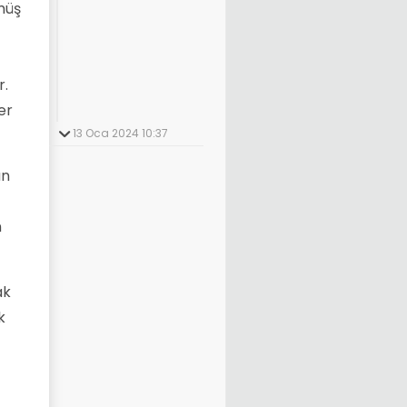
müş
r.
er
13 Oca 2024 10:37
an
n
ak
k