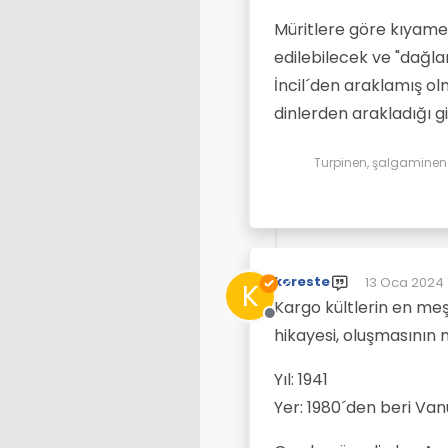
Müritlere göre kıyame
edilebilecek ve "dağla
İncil´den araklamış olm
dinlerden arakladığı gi
Turpinen, şalgaminen d
kereste
13 Oca 2024 1
K
Son düzenle
Kargo kültlerin en meş
Çevrimdışı
hikayesi, oluşmasının 
Yıl: 1941
Yer: 1980´den beri Van