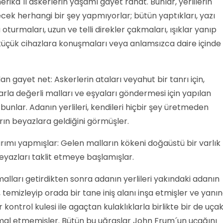
rika´lı askerlerin yaşamı gayet rahat. Bunlar, yerlilerin
ecek herhangi bir şey yapmıyorlar; bütün yaptıkları, yazı
turmaları, uzun ve telli direkler çakmaları, ışıklar yanıp
çük cihazlara konuşmaları veya anlamsızca daire içinde
dan gayet net: Askerlerin ataları veyahut bir tanrı için,
larla değerli malları ve eşyaları göndermesi için yapılan
bunlar. Adanın yerlileri, kendileri hiçbir şey üretmeden
arın beyazlara geldiğini görmüşler.
arımı yapmışlar: Gelen malların kökeni doğaüstü bir varlık
eyazları taklit etmeye başlamışlar.
malları getirdikten sonra adanın yerlileri yakındaki adanın
ip, temizleyip orada bir tane iniş alanı inşa etmişler ve yanı
ontrol kulesi ile agaçtan kulaklıklarla birlikte bir de uça
al etmemişler. Bütün bu uğraşlar John Frum´un uçağını