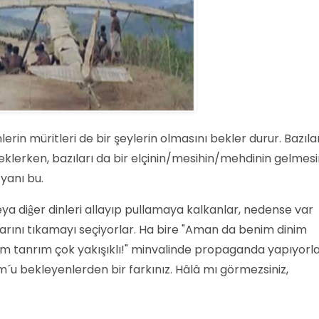
inlerin müritleri de bir şeylerin olmasını bekler durur. Bazıla
klerken, bazıları da bir elçinin/mesihin/mehdinin gelmesi
 yanı bu.
a diĝer dinleri allayıp pullamaya kalkanlar, nedense var
arını tıkamayı seçiyorlar. Ha bire "Aman da benim dinim
 tanrım çok yakışıklı!" minvalinde propaganda yapıyorla
´u bekleyenlerden bir farkınız. Hâlâ mı görmezsiniz,