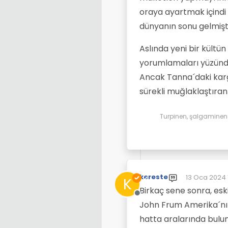
oraya ayartmak içindi -
dünyanın sonu gelmişt
Aslında yeni bir kültün
yorumlamaları yüzünd
Ancak Tanna´daki karg
sürekli muğlaklaştıran
Turpinen, şalgaminen d
kereste
13 Oca 2024 
K
Son düzenle
Birkaç sene sonra, esk
Çevrimdışı
John Frum Amerika´nın
hatta aralarında bulun