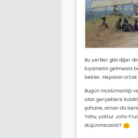
Bu yerliler gibi diĝer d
kıyametin gelmesini be
bekler. Hepsinin ortak
Bugün müslümanlıĝı vey
olan gerçeklere kulakl
şahane, aman da benim
Yahu; yoktur John Frum
düşünmezsiniz?