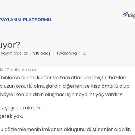
Bil
E PAYLAŞIM PLATFORMU
şuyor?
yayımlayıcılar
315
bakış
1
watching
10:27
tarihinde yazdı
yen:
inlerce dinler, kültler ve tarikatlar üretmiştir; bazıları
p uzun ömürlü olmuşlardır, diğerleri ise kısa ömürlü olup
 böyle iken bir dinin oluşması için neye ihtiyaç vardır?
 şaşırtıcı olabilir.
 gerek yok.
nu gözlemlemenin imkansız olduğunu düşünenler olabilir,