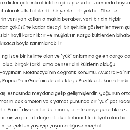
re dinler çok eski oldukları gibi upuzun bir zamanda büyü
olarak elle tutulabilir bir yanları da yoktur. Elbette
in yeni yan kolları olmakla beraber, yeni bir din hiçbir
an çöküşüne kadar detaylı bir şekilde gözlemlenmemişti
ı bir hayli karanlıktır ve muĝlaktır. Kargo kültlerden bihab
 kısaca böyle tanımlanabilir.
i İngilizce bir kelime olan ve "yük" anlamına gelen cargo´d
mı olup, birçok farklı ama benzer dini kültlerin olduğu
aygındır. Melanezya´nın coğrafik konumu, Avustralya´nı
Papua Yeni Gine´nin de ait olduğu Pazifik ada kümeleridir.
avaşı esnasında meydana gelip gelişmişlerdir. Çoğunun ort
r mesihi beklemeleri ve kıyamet gününde bir "yük" getirece
hn Frum" diye anılan bu mesih, bir efsaneye göre tıknaz,
ağarmış ve parlak düğmeli olup kehanet kabiliyeti olan bir
n gerçekten yaşayıp yaşamadığı ise meçhul.