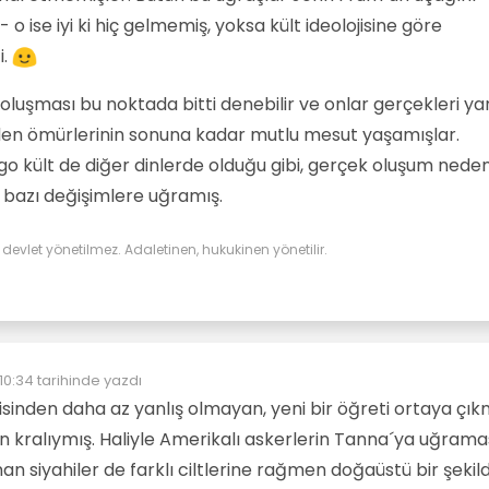
 o ise iyi ki hiç gelmemiş, yoksa kült ideolojisine göre
i.
 oluşması bu noktada bitti denebilir ve onlar gerçekleri yan
en ömürlerinin sonuna kadar mutlu mesut yaşamışlar.
o kült de diğer dinlerde olduğu gibi, gerçek oluşum neden
 bazı değişimlere uğramış.
evlet yönetilmez. Adaletinen, hukukinen yönetilir.
10:34
tarihinde yazdı
yen:
isinden daha az yanlış olmayan, yeni bir öğreti ortaya çıkm
 kralıymış. Haliyle Amerikalı askerlerin Tanna´ya uğrama
an siyahiler de farklı ciltlerine rağmen doğaüstü bir şekil