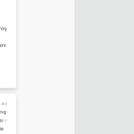
lış
ini
#3
ış:
sı -
de