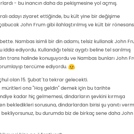
orlardı - bu inancın daha da pekişmesine yol açmış.
alı adayı ziyaret ettiğinde, bu kült yine bir değişime
 çabucak John Frum gibi ilahlaştırılmış ve kült bir rönesans
elbette. Nambas isimli bir din adamı, telsiz kullanak John F
 iddia ediyordu. Kullandığı telsiz aygıtı beline tel sarılmış
 kadın trans halinde konuşuyordu ve Nambas bunları John F
yorumlayıp tercüme ediyordu.
ul olan 15. Şubat´ta tekrar gelecekti.
üritleri ona "Hoş geldin" demek için bu tarihte
mdiye kadar hiç gelmemesi, dindarların şevkini kırmışa
 bekledikleri sorusuna, dindarlardan birisi şu yanıtı vermi
yı bekliyorsunuz, bu durumda biz de birkaç sene daha John