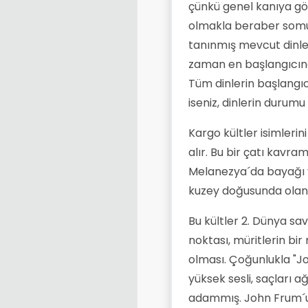
çünkü genel kanıya gö
olmakla beraber somut 
tanınmış mevcut dinler
zaman en başlangıcınd
Tüm dinlerin başlangıc
iseniz, dinlerin durumu
Kargo kültler isimlerin
alır. Bu bir çatı kavra
Melanezya´da bayağı y
kuzey doğusunda olan, 
Bu kültler 2. Dünya s
noktası, müritlerin bi
olması. Çoğunlukla "Jo
yüksek sesli, saçları 
adammış. John Frum´u