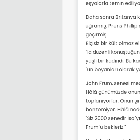
eşyalarla temin ediliy
Daha sonra Britanya kr
uğramış. Prens Phillip
geçirmiş.
Elçisiz bir kült olmaz 
´la düzenli konuştuğunu
yaşlı bir kadındı. Bu
´un beyanları olarak 
John Frum, senesi meçh
Hălă günümüzde onun m
toplanıyorlar. Onun şi
benzemiyor. Hălă neden
"Siz 2000 senedir İsa´
Frum´u bekleriz."