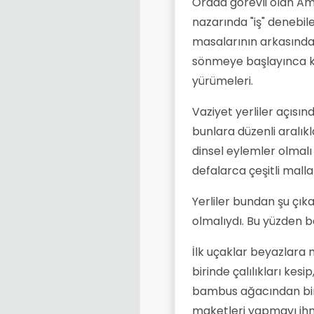
Orada görevli olan Ame
nazarında "iş" denebil
masalarının arkasında o
sönmeye başlayınca kü
yürümeleri.
Vaziyet yerliler açısın
bunlara düzenli aralık
dinsel eylemler olmalı 
defalarca çeşitli mall
Yerliler bundan şu çık
olmalıydı. Bu yüzden b
İlk uçaklar beyazlara 
birinde çalılıkları kes
bambus ağacından bir k
maketleri yapmayı ihm