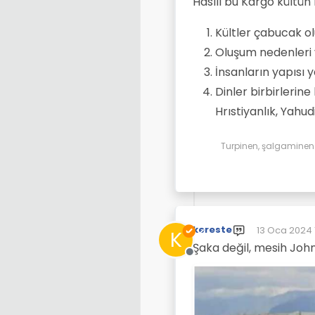
Hasılı bu Kargo kültün
Kültler çabucak ol
Oluşum nedenleri 
İnsanların yapısı y
Dinler birbirlerine
Hrıstiyanlık, Yahud
Turpinen, şalgaminen d
kereste
13 Oca 2024 
K
Son düzenley
Şaka değil, mesih John
Çevrimdışı