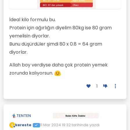
İdeal kilo formulu bu.
Protein için ağırlığın diyelim 80kg ise 80 gram
yemelisin diyorlar.
Bunu düşürdüler şimdi 80 x 0.8 = 64 gram
diyorlar.
Allah boy verdiyse daha çok protein yemek
zorunda kalıyorsun.
1
TENTEN
kereste
11 Mar 2024 19:32
tarihinde yazdı
K
Son düzenleyen:
Çevrimdışı