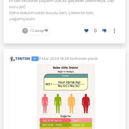
En deli sevdaları yaşarım uykusu geçerken (Mehmetçik, Zap
suyu şiiri)
Daha dokunmadan kurudu İrem, çöllere bir türlü
yağamıyorum.
0
?
1 Cevap
TENTEN
11 Mar 2024 19:28
tarihinde yazdı
Son düzenleyen:
Çevrimdışı