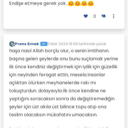
Endişe etmeye gerek yok.
0
Prens Ernak
11 Mar 2024 18:08
tarihinde yazdı
P
Son düzenleyen:
Çevrimdışı
haşa nasıl Allah borçlu olur, o senin imtihanın.
başına gelen şeylerde onu bunu suçlamak yerine
ilk önce kendiniz değiştirmek için iyilik için güzellik
için neyinden feragat ettin, mesela insanlar
açlıktan ölürken meyhanelerde rakı mı
tokuşturdun. dolayısıyla ilk önce kendine ne
yaptığını soracaksın sonra da değiştiremediğin
şeyler için üst akıla üst bilince topu atıp ona
teslim olacaksın mükafatını umacaksın.