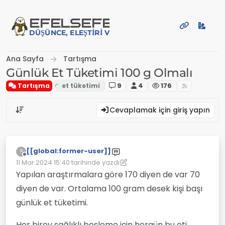
İçeriğe atla
EFE
LSEFE
DÜŞÜNCE, ELEŞTIRI VE PAYLAŞIM PLATFORMU
Ana Sayfa
Tartışma
Günlük Et Tüketimi 100 g Olmalı
Tartışma
9
4
176
Cevaplamak için giriş yapın
[[global:former-user]]
?
Çevrimdışı
11 Mar 2024 15:40
tarihinde yazdı
Son düzenleyen: [[global:former-user]]
3 Kas 2024 15:40
Yapılan araştırmalara göre 170 diyen de var 70
diyen de var. Ortalama 100 gram desek kişi başı
günlük et tüketimi.
Her birey sağlıklı besleme için hergün bu eti