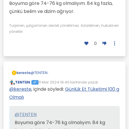
Benim boyum 1,73. Kilom 84.
Boyuma göre 74-76 kg olmalıyım. 84 kg fazla,
Protein aşırı spor yapmayınca gerekmiyor
Bu durumda et yemek bana haram mı,
fazla.
çünkü belim ve dizim ağrıyor.
yoksa helal mı?
O formüle göre benim ölmem gerekiyor.
Helal ise günlük kaç gram?
Turpinen, şalgaminen devlet yönetilmez. Adaletinen, hukukinen
yönetilir.
0
kereste
@
TENTEN
K
Boyuma göre 74-76 kg olmalıyım. 84 kg fazla,
TENTEN
11 Mar 2024 19:40
tarihinde yazdı
çünkü belim ve dizim ağrıyor.
Son düzenleyen:
Çevrimdışı
@
kereste
, içinde söyledi:
Günlük Et Tüketimi 100 g
Olmalı
@
TENTEN
Boyuma göre 74-76 kg olmalıyım. 84 kg