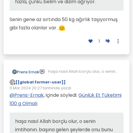
fazla, çünkü belim ve dizim ağrıyor.
Senin gene az sırtında 50 kg ağırlık taşıyormuş
gibi fazla olanlar var.
1
haşa nasıl Allah borçlu olur, o senin
Prens Ernak
P
imtihanın. başına gelen şeylerde onu
[[global:former-user]]
?
bunu suçlamak yerine ilk önce
Çevrimdışı
11 Mar 2024 20:27
tarihinde yazdı
kendiniz değiştirmek için iyilik için
Son düzenleyen:
güzellik için neyinden feragat ettin,
@
Prens-Ernak
, içinde söyledi:
Günlük Et Tüketimi
mesela insanlar açlıktan ölürken
100 g Olmalı
meyhanelerde rakı mı tokuşturdun.
dolayısıyla ilk önce kendine ne
yaptığını soracaksın sonra da
haşa nasıl Allah borçlu olur, o senin
değiştiremediğin şeyler için üst akıla
üst bilince topu atıp ona teslim
imtihanın. başına gelen şeylerde onu bunu