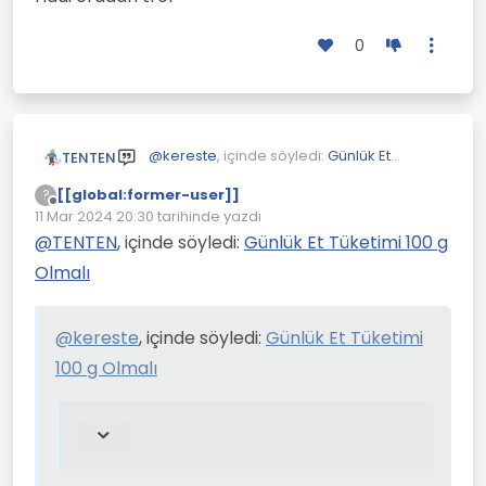
0
@
kereste
, içinde söyledi:
Günlük Et
TENTEN
Tüketimi 100 g Olmalı
[[global:former-user]]
?
Çevrimdışı
@
TENTEN
11 Mar 2024 20:30
tarihinde yazdı
Son düzenleyen:
Benim boyum 1,73. Kilom 84.
@
TENTEN
, içinde söyledi:
Günlük Et Tüketimi 100 g
Protein aşırı spor yapmayınca
Bu durumda et yemek bana haram
Olmalı
gerekmiyor fazla.
mı, yoksa helal mı?
O formüle göre benim ölmem gerekiyor.
Helal ise günlük kaç gram?
@
kereste
, içinde söyledi:
Günlük Et Tüketimi
100 g Olmalı