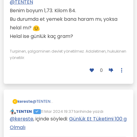
@
TENTEN
Benim boyum 1,73. Kilom 84.
Bu durumda et yemek bana haram mı, yoksa
helal mı?
Helal ise günlük kaç gram?
Turpinen, şalgaminen devlet yönetilmez. Adaletinen, hukukinen
İdeal kilo formulu bu.
Protein için ağırlığın diyelim 80kg ise 80 gram
yönetilir.
yemelisin diyorlar.
Allah boy verdiyse daha çok protein yemek
Bunu düşürdüler şimdi 80 x 0.8 = 64 gram
zorunda kalıyorsun.
0
diyorlar.
kereste
@
TENTEN
K
Benim boyum 1,73. Kilom 84.
TENTEN
11 Mar 2024 19:37
tarihinde yazdı
Bu durumda et yemek bana haram mı, yoksa
Son düzenleyen:
Çevrimdışı
@
kereste
, içinde söyledi:
Günlük Et Tüketimi 100 g
helal mı?
Helal ise günlük kaç gram?
Olmalı