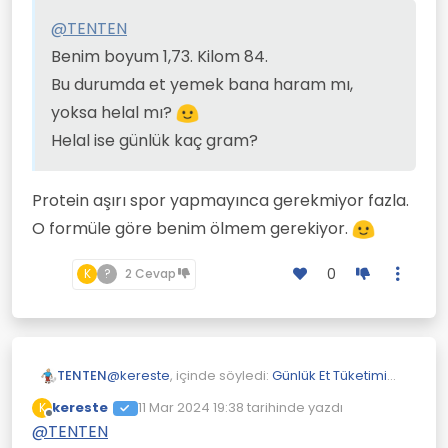
@
TENTEN
Benim boyum 1,73. Kilom 84.
Bu durumda et yemek bana haram mı,
yoksa helal mı?
Helal ise günlük kaç gram?
Protein aşırı spor yapmayınca gerekmiyor fazla.
O formüle göre benim ölmem gerekiyor.
0
K
?
2 Cevap
@
kereste
, içinde söyledi:
Günlük Et Tüketimi
TENTEN
100 g Olmalı
kereste
11 Mar 2024 19:38
tarihinde yazdı
K
Son düzenleyen:
Çevrimdışı
@
TENTEN
@
TENTEN