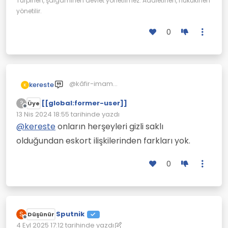
Turpinen, şalgaminen devlet yönetilmez. Adaletinen, hukukinen
yönetilir.
0
@kâfir-imam
kereste
K
Sağcıların kız arkadaşı neden
[[global:former-user]]
olmuyormuş?
?
Üye
Çevrimdışı
Onların kadayıfı nasıl pişirdiğini bir bilsen,
13 Nis 2024 18:55
tarihinde yazdı
Son düzenleyen:
dudağın uçuklar.
@
kereste
onların herşeyleri gizli saklı
olduğundan eskort ilişkilerinden farkları yok.
0
Sputnik
S
Düşünür
Çevrimdışı
4 Eyl 2025 17:12
tarihinde yazdı