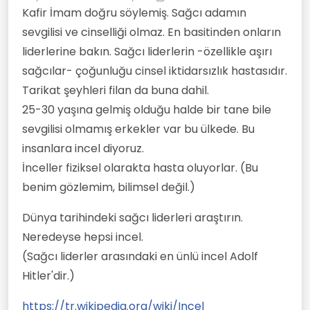
Son düzenleyen: Sputnik
9 Nis 2025 17:13
Kafir İmam doğru söylemiş. Sağcı adamın
sevgilisi ve cinselliği olmaz. En basitinden onların
liderlerine bakın. Sağcı liderlerin -özellikle aşırı
sağcılar- çoğunluğu cinsel iktidarsızlık hastasıdır.
Tarikat şeyhleri filan da buna dahil.
25-30 yaşına gelmiş olduğu halde bir tane bile
sevgilisi olmamış erkekler var bu ülkede. Bu
insanlara incel diyoruz.
İnceller fiziksel olarakta hasta oluyorlar. (Bu
benim gözlemim, bilimsel değil.)
Dünya tarihindeki sağcı liderleri araştırın.
Neredeyse hepsi incel.
(Sağcı liderler arasındaki en ünlü incel Adolf
Hitler'dir.)
https://tr.wikipedia.org/wiki/Incel