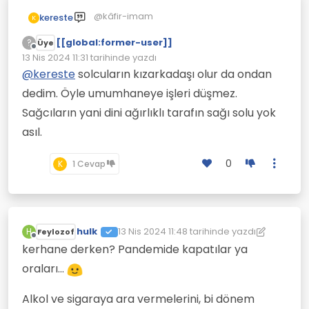
@kâfir-imam
kereste
K
[[global:former-user]]
?
Üye
Çevrimdışı
Solcular kerhaneye pek gitmez.
13 Nis 2024 11:31
tarihinde yazdı
Son düzenleyen:
Oranın müdavimleri sağcı kesimdir.
@
kereste
solcuların kızarkadaşı olur da ondan
Biraz frene bas.
dedim. Öyle umumhaneye işleri düşmez.
Yahu kerhaneye gidenlerin sağı solu belli
olmaz ancak sağcı veya solcu oldukları
Sağcıların yani dini ağırlıklı tarafın sağı solu yok
alınlarında mı yazıyor?
asıl.
Bu yönde var mı elinde kapı gbi bilimsel
bir araştırma?
Yoksa eğer, kerhaneye girenlere kapıda
0
K
1 Cevap
sor bakalım, ne diyorlar.
hulk
13 Nis 2024 11:48
tarihinde yazdı
H
Feylozof
Son düzenleyen: hulk
Çevrimdışı
kerhane derken? Pandemide kapatılar ya
oraları...
Alkol ve sigaraya ara vermelerini, bi dönem