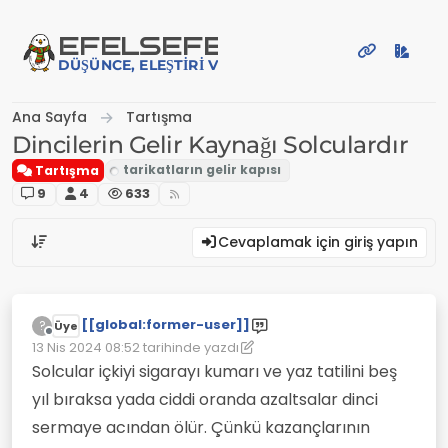
İçeriğe atla
EFE
LSEFE
DÜŞÜNCE, ELEŞTIRI VE PAYLAŞIM PLATFORMU
Ana Sayfa
Tartışma
Dincilerin Gelir Kaynağı Solculardır
Tartışma
9
4
633
Cevaplamak için giriş yapın
[[global:former-user]]
?
Üye
Çevrimdışı
13 Nis 2024 08:52
tarihinde yazdı
Son düzenleyen: [[global:former-user]]
Solcular içkiyi sigarayı kumarı ve yaz tatilini beş
yıl bıraksa yada ciddi oranda azaltsalar dinci
sermaye acından ölür. Çünkü kazançlarının