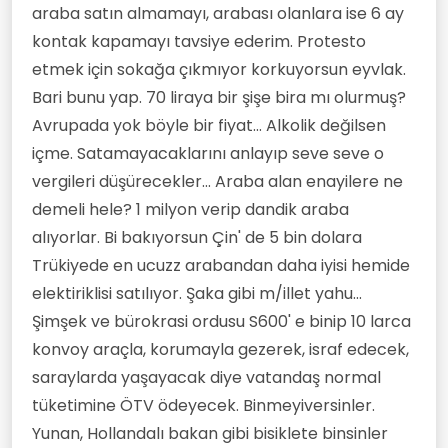
araba satın almamayı, arabası olanlara ise 6 ay
kontak kapamayı tavsiye ederim. Protesto
etmek için sokağa çıkmıyor korkuyorsun eyvlak.
Bari bunu yap. 70 liraya bir şişe bira mı olurmuş?
Avrupada yok böyle bir fiyat... Alkolik değilsen
içme. Satamayacaklarını anlayıp seve seve o
vergileri düşürecekler... Araba alan enayilere ne
demeli hele? 1 milyon verip dandik araba
alıyorlar. Bi bakıyorsun Çin' de 5 bin dolara
Trükiyede en ucuzz arabandan daha iyisi hemide
elektiriklisi satılıyor. Şaka gibi m/illet yahu...
Şimşek ve bürokrasi ordusu S600' e binip 10 larca
konvoy araçla, korumayla gezerek, israf edecek,
saraylarda yaşayacak diye vatandaş normal
tüketimine ÖTV ödeyecek. Binmeyiversinler.
Yunan, Hollandalı bakan gibi bisiklete binsinler