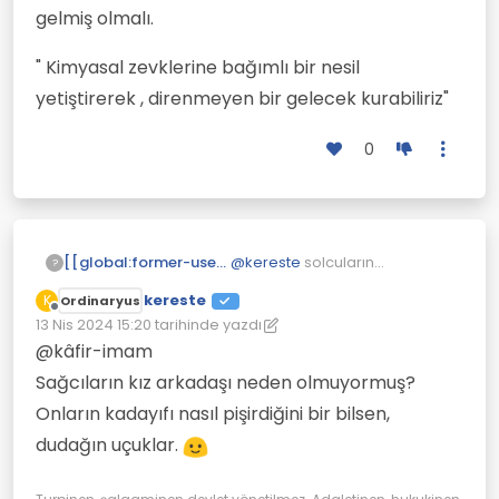
gelmiş olmalı.
israf edecek, saraylarda yaşayacak diye
vatandaş normal tüketimine ÖTV ödeyecek.
Binmeyiversinler. Yunan, Hollandalı bakan
" Kimyasal zevklerine bağımlı bir nesil
gibi bisiklete binsinler öyle gitsinler gelsinler
yetiştirerek , direnmeyen bir gelecek kurabiliriz"
işlerine. Alman Şansölysei gibi 60-70
metrekare dairede otursunlar... Bu ülkede
gerçek bir muhalif parti olsa takar peşine
0
halkı indirir krallığı,büorkrasiyi koltuğundan.
Göderir israf edenleri, devleti zarar ettirip,
yüksek faiz enflasyona yol açan,
borçlandıranları mahkemelerde yargılatır.
Bundan ala haklı sebep olmaz çünkü.
[[global:former-user]]
@
kereste
solcuların
?
kızarkadaşı olur da ondan
kereste
K
Ordinaryus
dedim. Öyle umumhaneye
Çevrimdışı
13 Nis 2024 15:20
tarihinde yazdı
işleri düşmez. Sağcıların yani
Son düzenleyen: kereste
dini ağırlıklı tarafın sağı solu
@kâfir-imam
yok asıl.
Sağcıların kız arkadaşı neden olmuyormuş?
Onların kadayıfı nasıl pişirdiğini bir bilsen,
dudağın uçuklar.