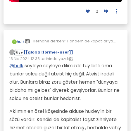
0
kerhane derken? Pandemide kapatılar ya
hulk
H
oraları...
[[global:former-user]]
Alkol ve sigaraya ara vermelerini, bi dönem
?
Üye
Çevrimdışı
araba satın almamayı, arabası olanlara ise 6
13 Nis 2024 12:33
tarihinde yazdı
Son düzenleyen: [[global:former-user]]
ay kontak kapamayı tavsiye ederim. Protesto
@
hulk
söyleye söyleye dilimizde tüy bitti ama
etmek için sokağa çıkmıyor korkuyorsun
bunlar solcu değil ateist hiç değil. Ateist iradeli
eyvlak. Bari bunu yap. 70 liraya bir şişe bira
mı olurmuş? Avrupada yok böyle bir fiyat...
olur. Bunlara biraz zoru göster hemen "dünyaya
Alkolik değilsen içme. Satamayacaklarını
bi daha mı gelcez" diyerek gevşiyorlar. Bunlar ne
anlayıp seve seve o vergileri düşürecekler...
Araba alan enayilere ne demeli hele? 1
solcu ne ateist bunlar hedonist.
milyon verip dandik araba alıyorlar. Bi
bakıyorsun Çin' de 5 bin dolara Trükiyede en
Aklımın en özel köşesinde alduse huxley'in bir
ucuzz arabandan daha iyisi hemide
sözü vardır. Kendisi de kapitalist faşist zihniyete
elektiriklisi satılıyor. Şaka gibi m/illet yahu...
Şimşek ve bürokrasi ordusu S600' e binip 10
hizmet etsede güzel bir laf etmiş , herhalde vahiy
larca konvoy araçla, korumayla gezerek,