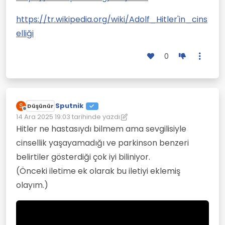
https://tr.wikipedia.org/wiki/Adolf_Hitler'in_cins
elliği
0
Sputnik
S
Düşünür
Çevrimdışı
14 Ara 2025 19:03
tarihinde yazdı
Son düzenleyen: Sputnik
Hitler ne hastasıydı bilmem ama sevgilisiyle
cinsellik yaşayamadığı ve parkinson benzeri
belirtiler gösterdiği çok iyi biliniyor.
(Önceki iletime ek olarak bu iletiyi eklemiş
olayım.)