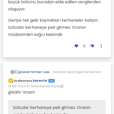
büyük bölümü buradan elde edilen vergilerden
oluşuyor.
Geriye tek gelir kaynakları kerhaneler kalıyor.
Solcular kerhaneye pek gitmez. Oranın
müdavimleri sağcı kesimdir.
0
Solcular içkiyi sigarayı kumarı
[[global:former-user]]
?
ve yaz tatilini beş yıl bıraksa
kereste
K
Ordinaryus
yada ciddi oranda azaltsalar
Geriye tek gelir kaynakları
Çevrimdışı
13 Nis 2024 10:39
tarihinde yazdı
dinci sermaye acından ölür.
kerhaneler kalıyor. Solcular
Son düzenleyen: kereste
Çünkü kazançlarının büyük
kerhaneye pek gitmez. Oranın
@kâfir-imam
bölümü buradan elde edilen
müdavimleri sağcı kesimdir.
vergilerden oluşuyor.
Solcular kerhaneye pek gitmez. Oranın