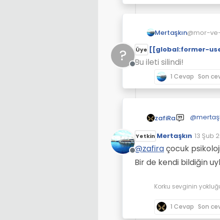
Mertaşkın
@mor-ve-öt
[[global:former-us
?
Üye
Bu ileti silindi!
Çevrimdışı
1 Cevap
Son ce
@
mertaş
zafiRa
güçlük çe
Mertaşkın
direnen 
13 Şub 
Yetkin
Son düz
uyuyorum 
@
zafira
çocuk psikoloji
anolojiler
Çevrimdışı
Bir de kendi bildiğin u
Buyumen 
aksama ka
kadar uyu
Korku sevginin yokluğ
uykunun g
aktivitel
1 Cevap
Son ce
okunup ca
belirtildi