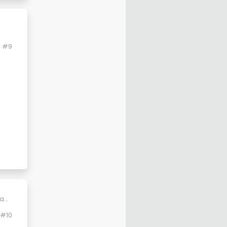
#9
ta
ya
#10