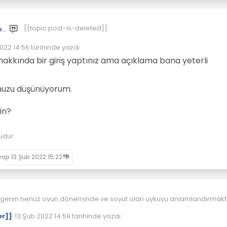
[[topic:post-is-deleted]]
[[global:former-user]]
022 14:56
tarihinde yazdı
enleyen:
kkında bir giriş yaptınız ama açıklama bana yeterli
nuzu düşünüyorum.
in?
udur..
vap
13 Şub 2022 15:22
igenin henüz oyun döneminde ve soyut olan uykuyu anlamlandırmak
i normal uykunun tanımı bu çocuga biraz anlamsız gelecektir. Uyku
er]]
13 Şub 2022 14:59
tarihinde yazdı
klar genelde yapacak daha çok şey varken (oyun,eglence vs) neden
Son düzenleyen: