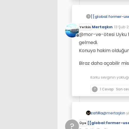
?
Mertaşkın
13 Şub 2
Yetkin
Son düz
@mor-ve-ötesi Uyku ha
Çevrimdışı
gelmedi.
Konuya hakim olduğu
Biraz daha açabilir mis
Korku sevginin yokluğ
?
1 Cevap
Son ce
zafiRa
@
mertaşkın
y
güçlük çekmes
[[global:former-us
?
Üye
direnen çocu