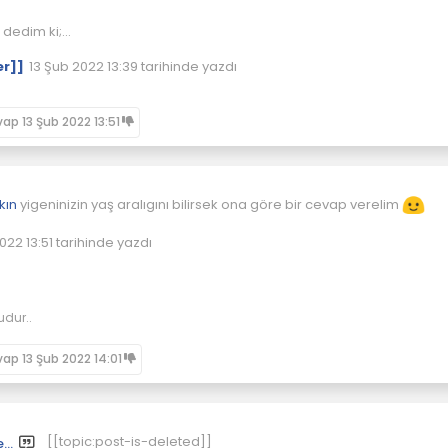
dedim ki;
it uyu artık. Dedim.
er]]
13 Şub 2022 13:39
tarihinde yazdı
uyumayı bilmiyorum ki nasıl uyunur? Dedi.
r? Nasıl uyunur?
Son düzenleyen:
vap
13 Şub 2022 13:51
kın
yigeninizin yaş aralıgını bilirsek ona göre bir cevap verelim
022 13:51
tarihinde yazdı
enleyen:
udur..
vap
13 Şub 2022 14:01
[[topic:post-is-deleted]]
[[global:former-user]]