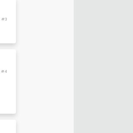
#3
#4