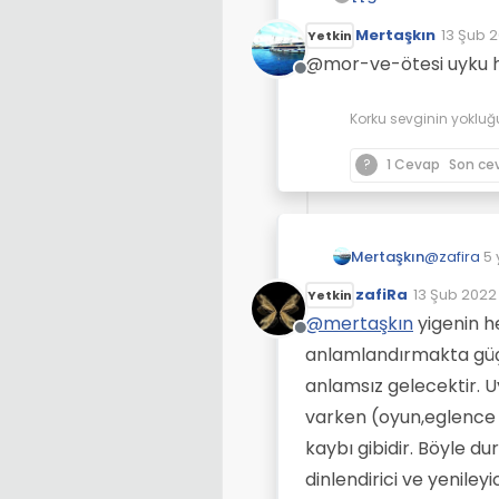
Mertaşkın
13 Şub 2
Yetkin
Son düz
@mor-ve-ötesi uyku hak
Çevrimdışı
Korku sevginin yokluğ
?
1 Cevap
Son ce
Mertaşkın
@
zafira
5 
zafiRa
13 Şub 2022 
Yetkin
Son düzenl
@
mertaşkın
yigenin h
Çevrimdışı
anlamlandırmakta güç
anlamsız gelecektir. 
varken (oyun,eglence v
kaybı gibidir. Böyle d
dinlendirici ve yeniley