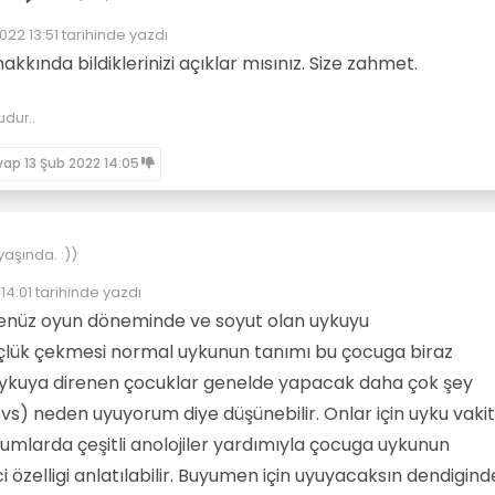
022 13:51
tarihinde yazdı
enleyen:
kında bildiklerinizi açıklar mısınız. Size zahmet.
udur..
vap
13 Şub 2022 14:05
yaşında. :))
14:01
tarihinde yazdı
eyen:
enüz oyun döneminde ve soyut olan uykuyu
lük çekmesi normal uykunun tanımı bu çocuga biraz
Uykuya direnen çocuklar genelde yapacak daha çok şey
s) neden uyuyorum diye düşünebilir. Onlar için uyku vakit
urumlarda çeşitli anolojiler yardımıyla çocuga uykunun
ici özelligi anlatılabilir. Buyumen için uyuyacaksın dendigind