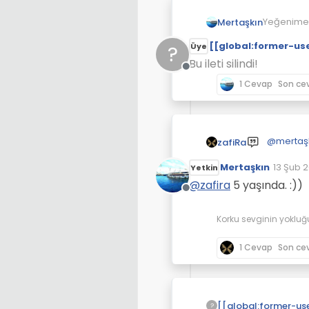
Yeğenime 
Mertaşkın
Geç oldu g
[[global:former-us
?
Üye
O da, ben 
Uyku nedi
Bu ileti silindi!
Çevrimdışı
1 Cevap
Son ce
@
mertaş
zafiRa
Mertaşkın
13 Şub 2
Yetkin
Son düz
@
zafira
5 yaşında. :))
Çevrimdışı
Korku sevginin yokluğ
1 Cevap
Son ce
?