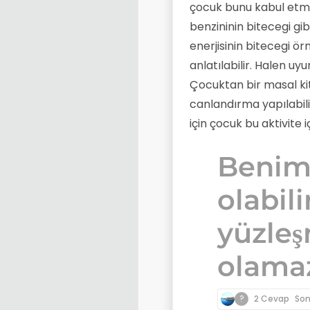
çocuk bunu kabul etm
benzininin bitecegi g
enerjisinin bitecegi ö
anlatılabilir. Halen uy
Çocuktan bir masal ki
canlandırma yapılabili
için çocuk bu aktivite 
Benim
olabili
yüzle
olamaz
?
2 Cevap
So