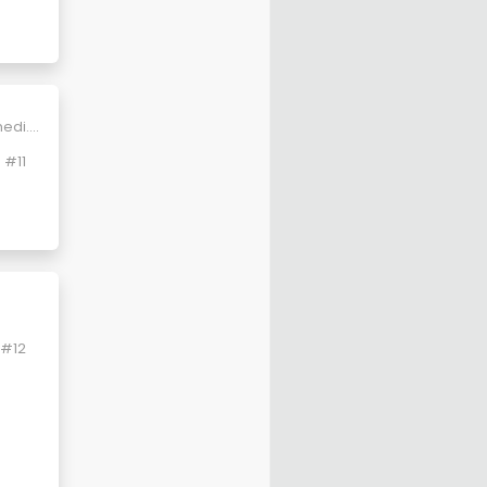
li
ksama
umayan
igi
cuktan
.
medi.
ertesi
#11
#12