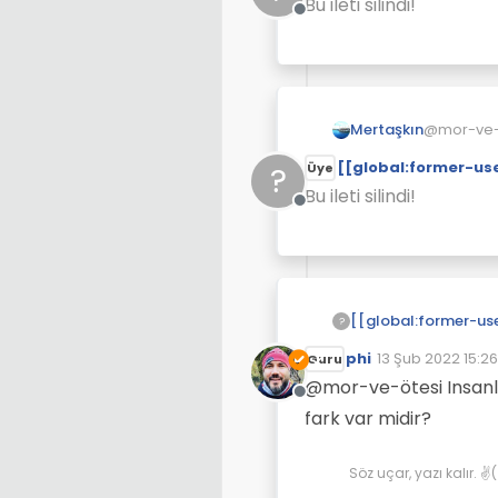
uyuyorum diye 
Bu ileti silindi!
Çevrimdışı
anolojiler yard
Buyumen için
kadar yol ala
bir insanin da
anlatılabilir.
bir masal kit
@mor-ve-öt
Mertaşkın
Bunun sonrasın
Konuya ha
[[global:former-us
?
Üye
gün uyku saat
Biraz daha
Bu ileti silindi!
Çevrimdışı
?
phi
13 Şub 2022 15:26
Guru
Son düzenleyen:
@mor-ve-ötesi Insanlar
Çevrimdışı
fark var midir?
Söz uçar, yazı kalır. 