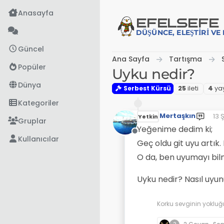
İçeriğe atla
Anasayfa
EFE
LSEFE
DÜŞÜNCE, ELEŞTIRI V
Güncel
Ana Sayfa
Tartışma
Popüler
Uyku nedir?
Dünya
Serbest Kürsü
25
i̇leti
4
ya
Kategoriler
Mertaşkın
13 
Yetkin
Son
Gruplar
Yeğenime dedim ki;
Çevrimdışı
Kullanıcılar
Geç oldu git uyu artık.
O da, ben uyumayı bilm
Uyku nedir? Nasıl uyu
Korku sevginin yokluğ