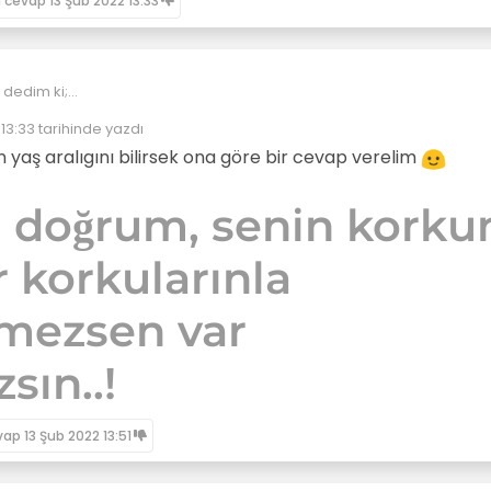
n cevap
13 Şub 2022 13:33
dedim ki;
it uyu artık. Dedim.
13:33
tarihinde yazdı
uyumayı bilmiyorum ki nasıl uyunur? Dedi.
r? Nasıl uyunur?
eyen:
n yaş aralıgını bilirsek ona göre bir cevap verelim
 doğrum, senin korku
r korkularınla
şmezsen var
sın..!
vap
13 Şub 2022 13:51