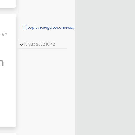
[[topic:navigator.unread, 8]]
#2
13 Şub 2022 16:42
n