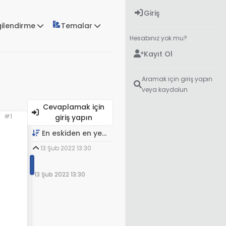
Giriş
gilendirme
Temalar
Hesabınız yok mu?
Kayıt Ol
Aramak için giriş yapın
veya kaydolun
Cevaplamak için
#1
giriş yapın
En eskiden en yeniye
13 Şub 2022 13:30
13 Şub 2022 13:30