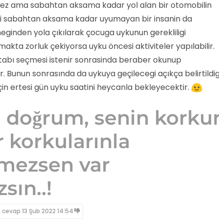
ez ama sabahtan aksama kadar yol alan bir otomobilin
ibi sabahtan aksama kadar uyumayan bir insanin da
rneginden yola çıkılarak çocuga uykunun gerekliligi
umakta zorluk çekiyorsa uyku öncesi aktiviteler yapılabilir.
tabı seçmesi istenir sonrasinda beraber okunup
r. Bunun sonrasında da uykuya geçilecegi açıkça belirtildig
için ertesi gün uyku saatini heycanla bekleyecektir.
 doğrum, senin korku
r korkularınla
şmezsen var
sın..!
n cevap
13 Şub 2022 14:54