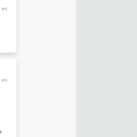
#5
#6
e