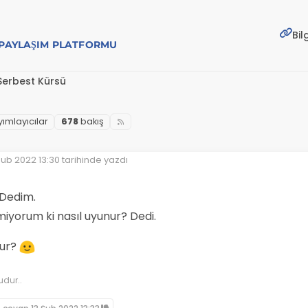
Bil
E PAYLAŞIM PLATFORMU
Serbest Kürsü
yımlayıcılar
678
bakış
Şub 2022 13:30
tarihinde yazdı
 düzenleyen:
 Dedim.
iyorum ki nasıl uyunur? Dedi.
nur?
udur..