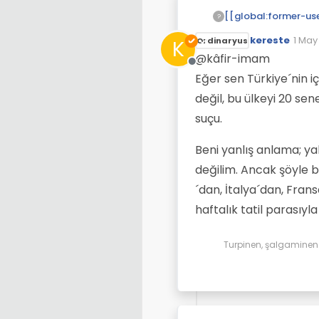
?
kereste
1 May
K
Ordinaryus
Son d
@kâfir-imam
Çevrimdışı
Eğer sen Türkiye´nin i
değil, bu ülkeyi 20 s
suçu.
Beni yanlış anlama; yab
değilim. Ancak şöyle bi
´dan, İtalya´dan, Fran
haftalık tatil parasıy
Turpinen, şalgaminen d