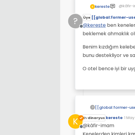
@kâfir
kereste
K
Eğer sen
[[global:former-us
bu ülkey
Beni yan
?
Üye
değilim.
@
kereste
ben keneler
´dan, İt
Çevrimdışı
beklemek ahmaklık ol
haftalık
Benim kızdığım kelebek
bunu destekliyor ve sank
O otel bence iyi bir u
?
kereste
1 May
K
Ordinaryus
Son d
@kâfir-imam
Çevrimdışı
Kenelerden kimleri ka