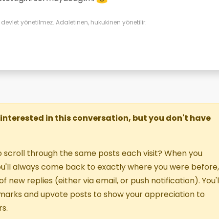
gerekirdi.
evlet yönetilmez. Adaletinen, hukukinen yönetilir.
re interested in this conversation, but you don't have
o scroll through the same posts each visit? When you
you'll always come back to exactly where you were before,
f new replies (either via email, or push notification). You'l
marks and upvote posts to show your appreciation to
s.