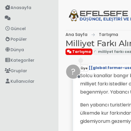
İçeriğe atla
Anasayfa
EFE
LSEFE
DÜŞÜNCE, ELEŞTIRI V
Güncel
Ana Sayfa
Tartışma
Popüler
Milliyet Farkı A
Dünya
Tartışma
Kategoriler
[[global:former-us
?
Üye
Gruplar
Solcu kanallar bangır 
Çevrimdışı
Kullanıcılar
milliyet farkı istedile
begenmiyor. Yabancı tur
Ben yabancı turistleri
ülkemde kur farkından
gidemiyorum gezemiy