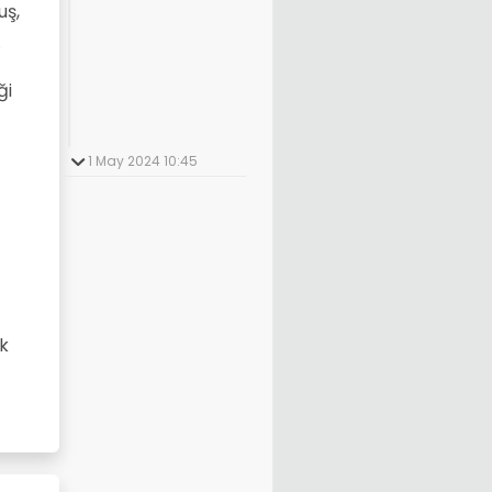
uş,
.
ği
1 May 2024 10:45
ek