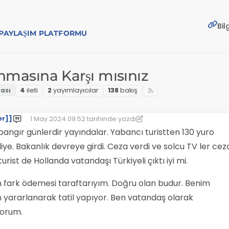
Bil
E PAYLAŞIM PLATFORMU
lınmasına Karşı mısınız
4
i̇leti
2
yayımlayıcılar
138
bakış
er]]
1 May 2024 09:52
tarihinde yazdı
Son düzenleyen: [[global:former-user]]
5 Oca 2024 09:56
bangır günlerdir yayındalar. Yabancı turistten 130 yuro
r diye. Bakanlık devreye girdi. Ceza verdi ve solcu TV ler cez
ist de Hollanda vatandaşı Türkiyeli çıktı iyi mi.
n fark ödemesi taraftarıyım. Doğru olan budur. Benim
 yararlanarak tatil yapıyor. Ben vatandaş olarak
orum.