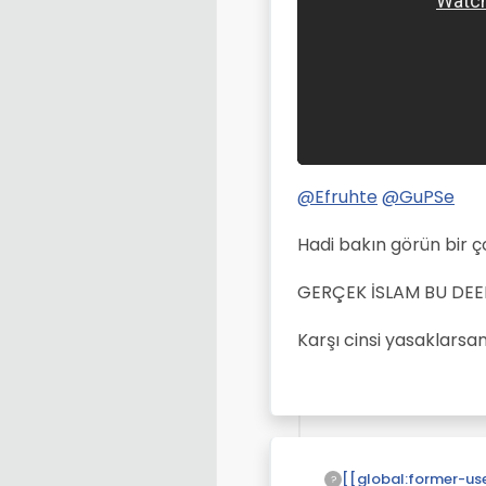
@
Efruhte
@
GuPSe
Hadi bakın görün bir ço
GERÇEK İSLAM BU DEE
Karşı cinsi yasaklarsa
?