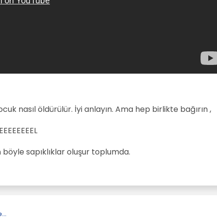
cuk nasıl öldürülür. İyi anlayın. Ama hep birlikte bağırın ,
EEEEEEEEL
n böyle sapıklıklar oluşur toplumda.
[[global:former-user]]