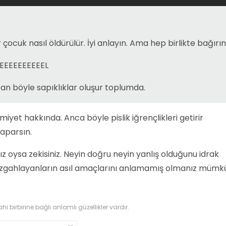
çocuk nasıl öldürülür. İyi anlayın. Ama hep birlikte bağırın 
EEEEEEEEEEL
san böyle sapıklıklar oluşur toplumda.
amiyet hakkında. Anca böyle pislik iğrençlikleri getirir
aparsın.
ız oysa zekisiniz. Neyin doğru neyin yanlış olduğunu idrak
ı tezgahlayanların asıl amaçlarını anlamamış olmanız mümk
ahi birbirine bağlı anlamlı güzellikler vardır.