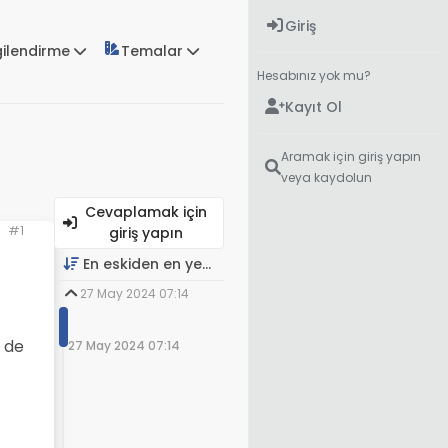
Giriş
gilendirme
Temalar
Hesabınız yok mu?
Kayıt Ol
Aramak için giriş yapın
veya kaydolun
Cevaplamak için
#1
giriş yapın
En eskiden en yeniye
27 May 2024 07:14
e de
27 May 2024 07:14