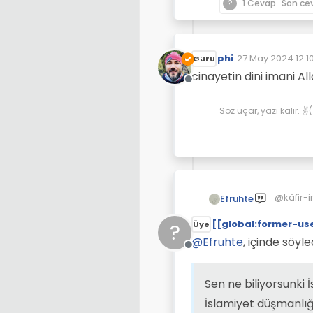
?
1 Cevap
Son ce
phi
27 May 2024 12:1
Guru
Son düzenleyen:
cinayetin dini imani All
Çevrimdışı
Söz uçar, yazı kalır. 
@kâfir-i
Efruhte
[[global:former-us
?
Üye
@
Efruhte
, içinde söyle
Çevrimdışı
Sen ne biliyorsunki İ
İslamiyet düşmanlığ