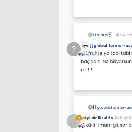
@kâfir-i
Efruhte
olduğun
[[global:former-us
?
Üye
@
Efruhte
ya tabi tabi
Çevrimdışı
başladın. Ne biliyors
mi!!!!!
?
Efruhte
27 May 2
Düşünür
Son düze
@kâfir-imam git sor 
Çevrimdışı