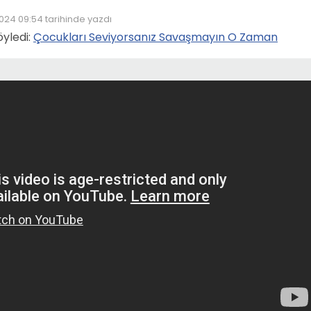
024 09:54
tarihinde yazdı
nleyen:
öyledi:
Çocukları Seviyorsanız Savaşmayın O Zaman
@
Efruhte
@
GuPSe
Hadi bakın görün bir çocuk nasıl öldürülür. İyi anlayın. Ama hep birli
bağırın ,
GERÇEK İSLAM BU DEEEEEEEEEEL
Karşı cinsi yasaklarsan böyle sapıklıklar oluşur toplumda.