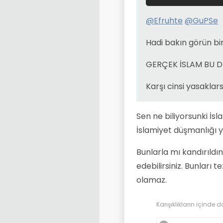
@
Efruhte
@
GuPSe
Hadi bakın görün bir 
GERÇEK İSLAM BU D
Karşı cinsi yasaklar
Sen ne biliyorsunki İsl
İslamiyet düşmanlığı y
Bunlarla mı kandırıldın
edebilirsiniz. Bunlar
olamaz.
Karışıklıkların içinde d