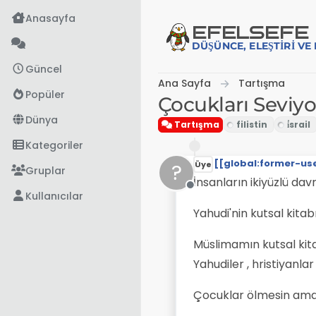
İçeriğe atla
Anasayfa
EFE
LSEFE
DÜŞÜNCE, ELEŞTIRI V
Güncel
Ana Sayfa
Tartışma
Popüler
Çocukları Seviy
Dünya
Tartışma
Kategoriler
[[global:former-us
?
Üye
Gruplar
İnsanların ikiyüzlü da
Çevrimdışı
Kullanıcılar
Yahudi'nin kutsal kitab
Müslimamın kutsal kita
Yahudiler , hristiyanlar
Çocuklar ölmesin ama 