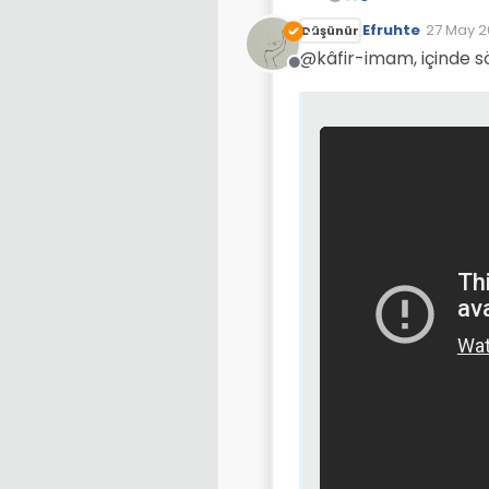
Efruhte
27 May 2
Düşünür
Son düze
@kâfir-imam, içinde s
Çevrimdışı