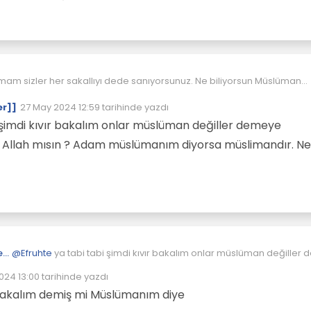
sapıklar müslüman oldukları için cennete gideceğine inanıyor ve
affedilecekleri duygusu ile hiç vicdan azabı çekmiyorlar.
mam sizler her sakallıyı dede sanıyorsunuz. Ne biliyorsun Müslüman
u ama olur mu arap, Afgan ne varsa hepsi Müslüman size göre
er]]
27 May 2024 12:59
tarihinde yazdı
Son düzenleyen:
 şimdi kıvır bakalım onlar müslüman değiller demeye
un Allah mısın ? Adam müslümanım diyorsa müslimandır. Ne
[[global:former-user]]
@
Efruhte
ya tabi tabi şimdi kıvır bakalım onlar müslüman değiller
başladın. Ne biliyorsun Allah mısın ? Adam müslümanım diyorsa
024 13:00
tarihinde yazdı
müslimandır. Net mi!!!!!
nleyen:
bakalım demiş mi Müslümanım diye