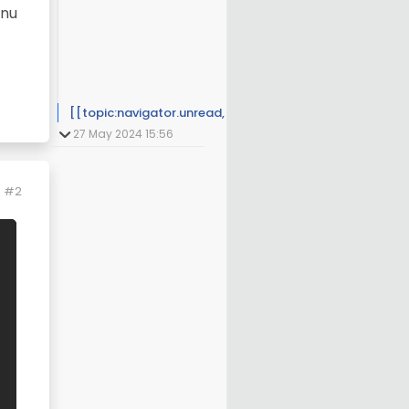
unu
[[topic:navigator.unread, 1]]
27 May 2024 15:56
#2