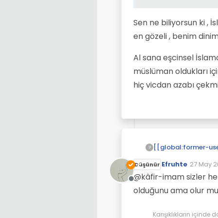
Sen ne biliyorsun ki ,
en gözeli , benim dini
Al sana eşcinsel İslamc
müslüman oldukları içi
hiç vicdan azabı çekmi
@
Efr
Sen ne bi
Hadi b
düşmanlı
GERÇE
Bunlarla
edebilirsiniz. Bun
?
Karşı
olamaz.
Efruhte
27 May 2
Düşünür
Son düze
@kâfir-imam sizler he
Çevrimdışı
olduğunu ama olur mu
Karışıklıkların içinde d