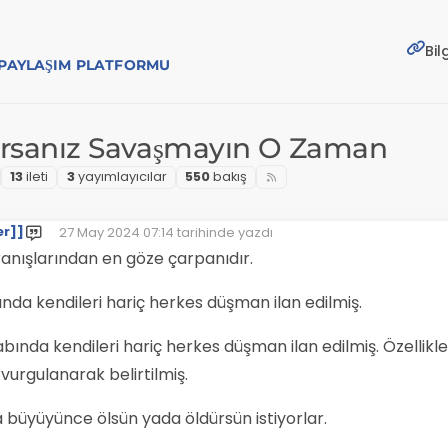
Bil
E PAYLAŞIM PLATFORMU
orsanız Savaşmayın O Zaman
13
i̇leti
3
yayımlayıcılar
550
bakış
er]]
27 May 2024 07:14
tarihinde yazdı
Son düzenleyen:
vranışlarından en göze çarpanıdır.
ında kendileri hariç herkes düşman ilan edilmiş.
bında kendileri hariç herkes düşman ilan edilmiş. Özellikl
 vurgulanarak belirtilmiş.
büyüyünce ölsün yada öldürsün istiyorlar.