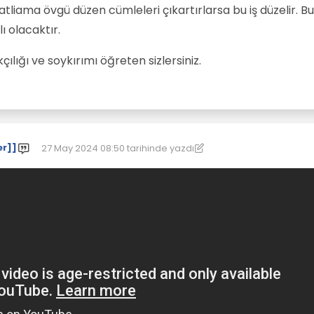
atliama övgü düzen cümleleri çıkartırlarsa bu iş düzelir. B
 olacaktır.
çılığı ve soykırımı öğreten sizlersiniz.
er]]
27 May 2024 08:50
tarihinde yazdı
Son düzenleyen: [[global:former-user]]