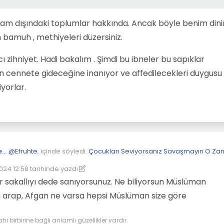
 İslam dışındaki toplumlar hakkında. Ancak böyle benim din
m bamuh , methiyeleri düzersiniz.
ı zihniyet. Hadi bakalım . Şimdi bu ibneler bu sapıklar
n cennete gideceğine inanıyor ve affedilecekleri duygusu 
yorlar.
uhte
@
GuPSe
liyorsunki İslamiyet hakkında. Anca böyle pislik iğrençlikleri getirir İsl
akın görün bir çocuk nasıl öldürülür. İyi anlayın. Ama hep birlikte bağır
ğı yaparsın.
K İSLAM BU DEEEEEEEEEEL
 mı kandırıldınız oysa zekisiniz. Neyin doğru neyin yanlış olduğunu idra
ları tezgahlayanların asıl amaçlarını anlamamış olmanız mümkün
@
Efruhte
, içinde söyledi:
Çocukları Seviyorsanız Savaşmayın O Z
[[global:former-user]]
 cinsi yasaklarsan böyle sapıklıklar oluşur toplumda.
024 12:58
tarihinde yazdı
nleyen: Efruhte
Sen ne biliyorsunki İslamiyet hakkında. Anca böyle pislik iğrençli
r sakallıyı dede sanıyorsunuz. Ne biliyorsun Müslüman
getirir İslamiyet düşmanlığı yaparsın.
 arap, Afgan ne varsa hepsi Müslüman size göre
Sen ne biliyorsun ki , İslam dışındaki toplumlar hakkında. Ancak bö
benim dinim en gözeli , benim dinim bamuh , methiyeleri düzersini
Al sana eşcinsel İslamcı zihniyet. Hadi bakalım . Şimdi bu ibneler b
ahi birbirine bağlı anlamlı güzellikler vardır.