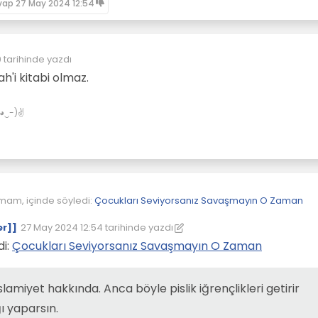
vap
27 May 2024 12:54
0
tarihinde yazdı
ah'i kitabi olmaz.
✌(◕‿-)✌
mam, içinde söyledi:
Çocukları Seviyorsanız Savaşmayın O Zaman
er]]
27 May 2024 12:54
tarihinde yazdı
Son düzenleyen: [[global:former-user]]
di:
Çocukları Seviyorsanız Savaşmayın O Zaman
slamiyet hakkında. Anca böyle pislik iğrençlikleri getirir
ı yaparsın.