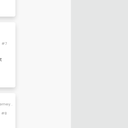
#7
t
 demeye
#8