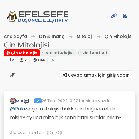
İçeriğe atla
EFE
LSEFE
DÜŞÜNCE, ELEŞTIRI VE PAYLAŞIM PLATFORMU
Ana Sayfa
Din & İnanç
Mitoloji
Çin Mitolojisi
Çin Mitolojisi
Çin Mitolojisi
2
2
184
Cevaplamak için giriş yapın
phi
26 Tem 2024 10:22
tarihinde yazdı
Son düzenleyen:
Çevrimdışı
@
Pakize
çin mitolojisi hakkinda bilgi verebilir
misin? ayrıca mitolojik tanrılarını sıralar misin?
Söz uçar, yazı kalır. ✌(◕‿-)✌