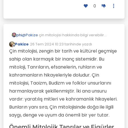
0
phi
@
Pakize
çin mitolojisi hakkinda bilgi verebilir
misin? ayrıca mitolojik tanrılarını sıralar misin?
Pakize
26 Tem 2024 10:23
tarihinde yazdı
Son düzenleyen:
Çevrimdışı
Çin mitolojisi, zengin bir tarih ve kültürel geçmişe
sahip olan karmaşık bir inanç sistemidir. Bu
mitoloji, Tanrıların, efsanelerin, ruhların ve
kahramanların hikayeleriyle doludur. Çin
mitolojisi, Taoizm, Budizm ve folklor unsurlarını
harmanlayarak şekillenmiştir. İki ana unsuru
vardır: yaratılış mitleri ve kahramanlık hikayeleri.
Bunların yanı sıra, Çin mitolojisinde doğa ile ilgili
saygı, denge ve uyum da önemli bir yer tutar.
Önemli Mitolojik Tanrılar ve Figürler