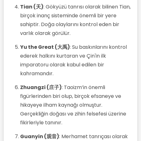
Tian (天)
: Gökyüzü tanrısı olarak bilinen Tian,
birçok inanç sisteminde önemli bir yere
sahiptir. Doğa olaylarını kontrol eden bir
varlık olarak görülür.
Yu the Great (大禹)
: Su baskınlarını kontrol
ederek halkını kurtaran ve Çin'in ilk
imparatoru olarak kabul edilen bir
kahramandır.
Zhuangzi (庄子)
: Taoizm’in önemli
figürlerinden biri olup, birçok efsaneye ve
hikayeye ilham kaynağı olmuştur.
Gerçekliğin doğası ve zihin felsefesi üzerine
fikirleriyle tanınır.
Guanyin (观音)
: Merhamet tanrıçası olarak