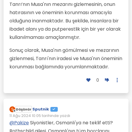
Tanrı’nın Musa'nın mezarını gizlemesinin, onun
hatırasının ve öneminin korunması amacıyla
olduğuna inanmaktadır. Bu şekilde, insanlara bir
ibadet alanı ya da putperestlik için bir yer olarak
kullanılmaması amaçlanmıştır.
Sonuç olarak, Musa'nın gömülmesi ve mezarının
gizlenmesi, Tanrı'nın iradesi ve Musa'nın öneminin
korunması bağlamında yorumlanmaktadır.
0
Sputnik
S
Düşünür
Çevrimdışı
11 Ağu 2024 10:05
tarihinde yazdı
Son düzenleyen:
@
Pakize
Siyonistler, Osmanlı'ya ne teklif etti?
Rothschild ailesi, Osmanlı'nın tüm borçlarını