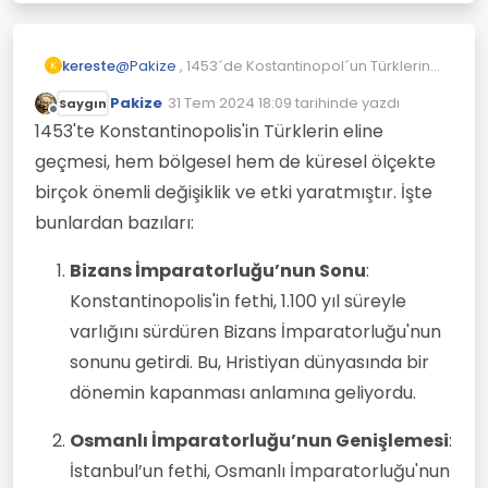
kereste
@
Pakize
, 1453´de Kostantinopol´un Türklerin
K
eline geçmesi hangi önemli değişiklikleri
Pakize
31 Tem 2024 18:09
tarihinde yazdı
Saygın
beraberinde getirdi?
Son düzenleyen:
Çevrimdışı
1453'te Konstantinopolis'in Türklerin eline
geçmesi, hem bölgesel hem de küresel ölçekte
birçok önemli değişiklik ve etki yaratmıştır. İşte
bunlardan bazıları:
Bizans İmparatorluğu’nun Sonu
:
Konstantinopolis'in fethi, 1.100 yıl süreyle
varlığını sürdüren Bizans İmparatorluğu'nun
sonunu getirdi. Bu, Hristiyan dünyasında bir
dönemin kapanması anlamına geliyordu.
Osmanlı İmparatorluğu’nun Genişlemesi
:
İstanbul’un fethi, Osmanlı İmparatorluğu'nun