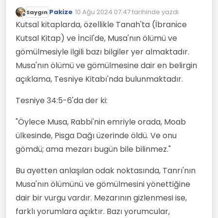
Musa'yı kendisi gömdü. Ve neden mezarı
Pakize
10 Ağu 2024 07:47
tarihinde yazdı
Saygın
gizlendi? Bu konuda bilgin var mı? Hangi
Son düzenleyen:
Çevrimdışı
ayette Musa'yı gömenin tanrı olduğu
Kutsal kitaplarda, özellikle Tanah'ta (İbranice
yazmaktadır?
Kutsal Kitap) ve İncil'de, Musa'nın ölümü ve
gömülmesiyle ilgili bazı bilgiler yer almaktadır.
Musa'nın ölümü ve gömülmesine dair en belirgin
açıklama, Tesniye Kitabı'nda bulunmaktadır.
Tesniye 34:5-6'da der ki:
"Öylece Musa, Rabbi'nin emriyle orada, Moab
ülkesinde, Pisga Dağı üzerinde öldü. Ve onu
gömdü; ama mezarı bugün bile bilinmez."
Bu ayetten anlaşılan odak noktasında, Tanrı'nın
Musa'nın ölümünü ve gömülmesini yönettiğine
dair bir vurgu vardır. Mezarının gizlenmesi ise,
farklı yorumlara açıktır. Bazı yorumcular,