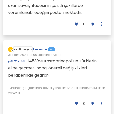
uzun savaş" ifadesinin çeşitli şekillerde
yorumlanabileceğini göstermektedir.
0
kereste
K
Ordinaryus
Çevrimdışı
31 Tem 2024 18:09
tarihinde yazdı
Son düzenleyen:
@
Pakize
, 1453´de Kostantinopol´un Türklerin
eline geçmesi hangi önemli değişiklikleri
beraberinde getirdi?
Turpinen, şalgaminen devlet yönetilmez. Adaletinen, hukukinen
yönetilir.
0