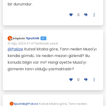
bir durumdur.
0
Sputnik
S
Düşünür
Çevrimdışı
10 Ağu 2024 07:47
tarihinde yazdı
Son düzenleyen:
@
Pakize
Kutsal kitaba göre, Tanrı neden Musa'yı
kendisi gömdü. Ve neden mezarı gizlendi? Bu
konuda bilgin var mı? Hangi ayette Musa'yı
gömenin tanrı olduğu yazmaktadır?
0
Sputnik
@
Pakize
Kutsal kitaba göre, Tanrı neden
S