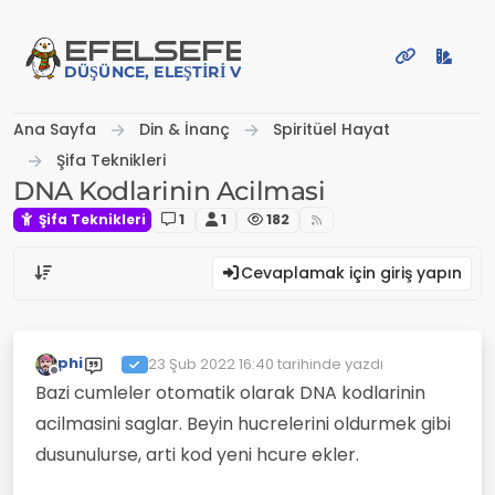
İçeriğe atla
EFE
LSEFE
DÜŞÜNCE, ELEŞTIRI VE PAYLAŞIM PLATFORMU
Ana Sayfa
Din & İnanç
Spiritüel Hayat
Şifa Teknikleri
DNA Kodlarinin Acilmasi
Şifa Teknikleri
1
1
182
Cevaplamak için giriş yapın
phi
23 Şub 2022 16:40
tarihinde yazdı
Son düzenleyen:
Çevrimdışı
Bazi cumleler otomatik olarak DNA kodlarinin
acilmasini saglar. Beyin hucrelerini oldurmek gibi
dusunulurse, arti kod yeni hcure ekler.