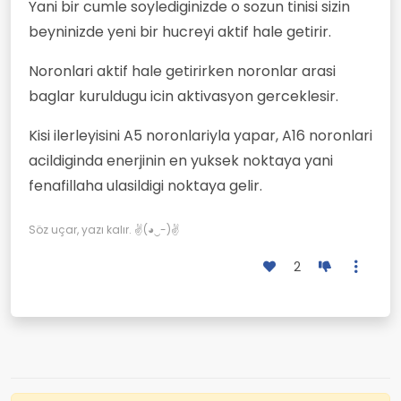
Yani bir cumle soylediginizde o sozun tinisi sizin
beyninizde yeni bir hucreyi aktif hale getirir.
Noronlari aktif hale getirirken noronlar arasi
baglar kuruldugu icin aktivasyon gerceklesir.
Kisi ilerleyisini A5 noronlariyla yapar, A16 noronlari
acildiginda enerjinin en yuksek noktaya yani
fenafillaha ulasildigi noktaya gelir.
Söz uçar, yazı kalır. ✌(◕‿-)✌
2