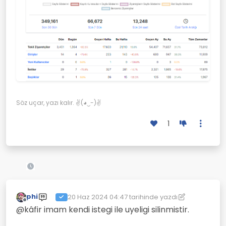
Söz uçar, yazı kalır. ✌(◕‿-)✌
1
phi
20 Haz 2024 04:47
tarihinde yazdı
Son düzenleyen: phi
Çevrimdışı
@kâfir imam kendi istegi ile uyeligi silinmistir.