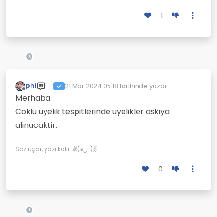
1
phi
21 Mar 2024 05:18
tarihinde yazdı
Son düzenleyen:
Çevrimdışı
Merhaba
Coklu uyelik tespitlerinde uyelikler askiya
alinacaktir.
Söz uçar, yazı kalır. ✌(◕‿-)✌
0