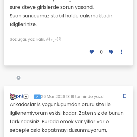
sure siteye girislerde sorun yasandi.
Suan sunucumuz stabil halde calismaktadir.
Bilgilerinize.
Söz uçar, yazı kalır. ✌(◕‿-)✌
0
phi
26 Mar 2026 13:19
tarihinde yazdı
Son düzenleyen:
Çevrimdışı
Arkadaslar is yogunlugumdan oturu site ile
ilgilenemiyorum eskisi kadar. Zaten siz de bunun
farkindasiniz. Burada emek var yillar var o
sebeple asla kapatmayi dusunmuyorum,