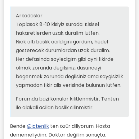
gosterecek durumlardan uzak duralim.
Her defasinda soyledigim gibi ayni fikirde olmak
zorunda degilsiniz, dusunceyi begenmek zorunda
Arkadaslar
degilsiniz ama saygisizlik yapmadan fikir alis
Toplasak 8-10 kisiyiz surada. Kisisel
verisinde bulunun lutfen.
hakaretlerden uzak duralim lutfen.
Nick alti baslik acildigini gordum, hedef
gosterecek durumlardan uzak duralim.
Her defasinda soyledigim gibi ayni fikirde
olmak zorunda degilsiniz, dusunceyi
begenmek zorunda degilsiniz ama saygisizlik
yapmadan fikir alis verisinde bulunun lutfen.
Forumda bazi konular kilitlenmistir. Tenten
ile alakali acilan baslik silinmistir.
Bende
@
ictenlik
ten özür diliyorum. Hasta
dememeliydim. Doktor değilim sonuçta.