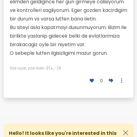
elimden geldigince her gun girmeye calisiyorum
ve kontrolleri sagliyorum. Eger gozden kacirdigim
bir durum vs varsa lutfen bana iletin.
Bu siteyi asla kapatmayi dusunmuyorum. Bizim ile
birlikte yaslanip gidecek belki de evlatlarimiza
birakacagiz oyle bir niyetim var.
O sebeple lutfen ilgisizligimi mazur gorun.
Söz uçar, yazı kalır. ✌(◕‿-)✌
0
Hello! It looks like you're interested in this