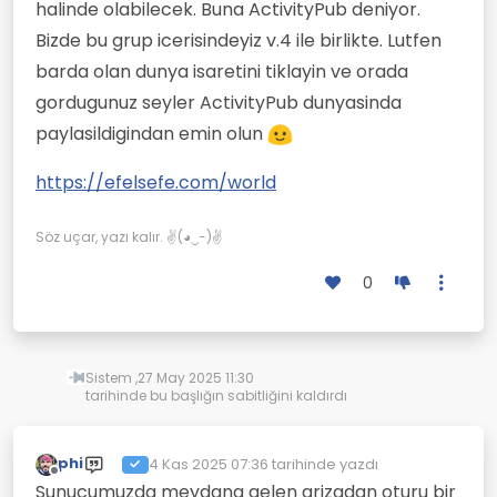
halinde olabilecek. Buna ActivityPub deniyor.
Bizde bu grup icerisindeyiz v.4 ile birlikte. Lutfen
barda olan dunya isaretini tiklayin ve orada
gordugunuz seyler ActivityPub dunyasinda
paylasildigindan emin olun
https://efelsefe.com/world
Söz uçar, yazı kalır. ✌(◕‿-)✌
0
Sistem ,
27 May 2025 11:30
tarihinde bu başlığın sabitliğini kaldırdı
phi
4 Kas 2025 07:36
tarihinde yazdı
Son düzenleyen:
Çevrimdışı
Sunucumuzda meydana gelen arizadan oturu bir