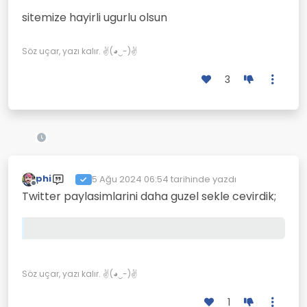
sitemize hayirli ugurlu olsun
Söz uçar, yazı kalır. ✌(◕‿-)✌
3
phi
5 Ağu 2024 06:54
tarihinde yazdı
Son düzenleyen:
Çevrimdışı
Twitter paylasimlarini daha guzel sekle cevirdik;
Söz uçar, yazı kalır. ✌(◕‿-)✌
1