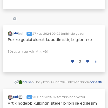
phi
27 Kas 2024 09:02
tarihinde yazdı
Son düzenleyen:
Çevrimdışı
Pakize gecici olarak kapatilmistir, bilgilerinize.
Söz uçar, yazı kalır. ✌(◕‿-)✌
0
house
bu başlıktan
14 Oca 2025 08:07
tarihinde
bahsetti
H
phi
23 Oca 2025 07:52
tarihinde yazdı
Son düzenleyen:
Çevrimdışı
Artik nodebb kullanan siteler birbiri ile etkilesim