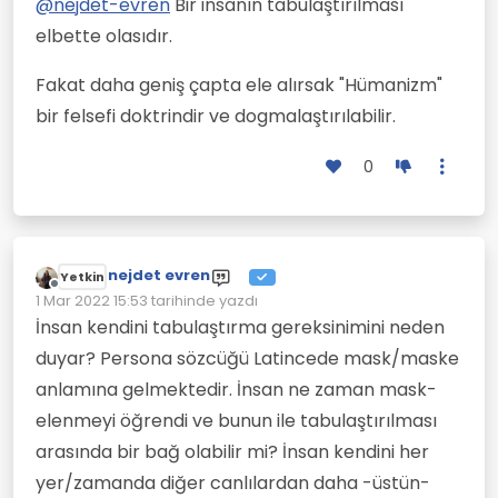
@
nejdet-evren
Bir insanın tabulaştırılması
elbette olasıdır.
Fakat daha geniş çapta ele alırsak "Hümanizm"
bir felsefi doktrindir ve dogmalaştırılabilir.
0
nejdet evren
Yetkin
Çevrimdışı
1 Mar 2022 15:53
tarihinde yazdı
Son düzenleyen:
İnsan kendini tabulaştırma gereksinimini neden
duyar? Persona sözcüğü Latincede mask/maske
anlamına gelmektedir. İnsan ne zaman mask-
elenmeyi öğrendi ve bunun ile tabulaştırılması
arasında bir bağ olabilir mi? İnsan kendini her
yer/zamanda diğer canlılardan daha -üstün-