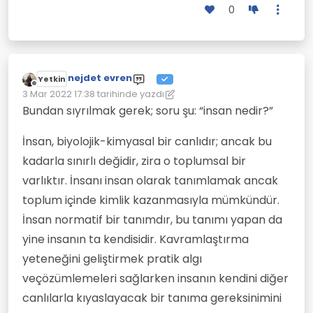
0
nejdet evren
Yetkin
Çevrimdışı
3 Mar 2022 17:38
tarihinde yazdı
Son düzenleyen: nejdet evren
3 Mar 2022 17:39
Bundan sıyrılmak gerek; soru şu: “insan nedir?”
İnsan, biyolojik-kimyasal bir canlıdır; ancak bu
kadarla sınırlı değidir, zira o toplumsal bir
varlıktır. İnsanı insan olarak tanımlamak ancak
toplum içinde kimlik kazanmasıyla mümkündür.
İnsan normatif bir tanımdır, bu tanımı yapan da
yine insanın ta kendisidir. Kavramlaştırma
yeteneğini geliştirmek pratik algı
veçözümlemeleri sağlarken insanın kendini diğer
canlılarla kıyaslayacak bir tanıma gereksinimini