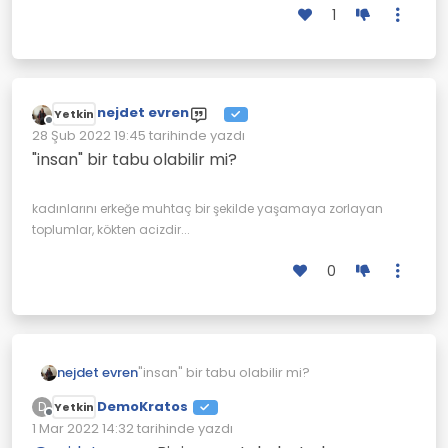
1
nejdet evren
Yetkin
Çevrimdışı
28 Şub 2022 19:45
tarihinde yazdı
Son düzenleyen:
"insan" bir tabu olabilir mi?
kadınlarını erkeğe muhtaç bir şekilde yaşamaya zorlayan
toplumlar, kökten acizdir...
0
nejdet evren
"insan" bir tabu olabilir mi?
DemoKratos
D
Yetkin
Çevrimdışı
1 Mar 2022 14:32
tarihinde yazdı
Son düzenleyen: