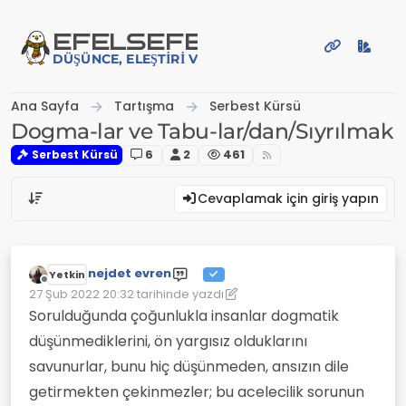
İçeriğe atla
EFE
LSEFE
DÜŞÜNCE, ELEŞTIRI VE PAYLAŞIM PLATFORMU
Ana Sayfa
Tartışma
Serbest Kürsü
Dogma-lar ve Tabu-lar/dan/Sıyrılmak
Serbest Kürsü
6
2
461
Cevaplamak için giriş yapın
nejdet evren
Yetkin
Çevrimdışı
27 Şub 2022 20:32
tarihinde yazdı
Son düzenleyen: nejdet evren
Sorulduğunda çoğunlukla insanlar dogmatik
düşünmediklerini, ön yargısız olduklarını
savunurlar, bunu hiç düşünmeden, ansızın dile
getirmekten çekinmezler; bu acelecilik sorunun