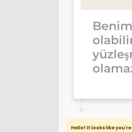
Benim
olabili
yüzle
olamaz
Hello! It looks like you'