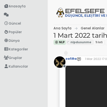
İçeriğe atla
Anasayfa
EFE
LSEFE
DÜŞÜNCE, ELEŞTIRI V
Güncel
Ana Sayfa
Genel Alanlar
Popüler
1 Mart 2022 tarih
Dünya
NLP
1
i̇leti
Kategoriler
Gruplar
zafiRa
1 Mar 2022 17:
Son düzenleye
Kullanıcılar
Çevrimdışı