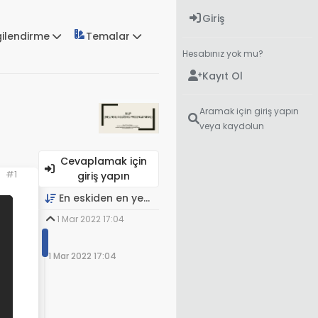
Giriş
gilendirme
Temalar
Hesabınız yok mu?
Kayıt Ol
Aramak için giriş yapın
veya kaydolun
Cevaplamak için
#1
giriş yapın
En eskiden en yeniye
1 Mar 2022 17:04
1 Mar 2022 17:04