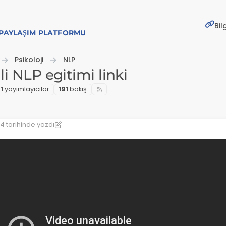
Bil
E PAYLAŞIM PLATFORMU
Psikoloji
NLP
li NLP egitimi linki
1
yayımlayıcılar
191
bakış
04
tarihinde yazdı
n: zafiRa
3 Oca 2022 17:08