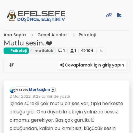
İçeriğe atla
EFE
LSEFE
DÜŞÜNCE, ELEŞTIRI VE PAYLAŞIM PLATFORMU
Ana Sayfa
Genel Alanlar
Psikoloji
Mutlu sesin..❤️
Psikoloji
1
1
104
Cevaplamak için giriş yapın
Mertaşkın
Yetkin
Çevrimdışı
2 Mar 2022 18:29
tarihinde yazdı
Son düzenleyen:
İçinde sürekli çok mutlu bir ses var, tıpkı herkeste
olduğu gibi. Onu duyabilmek için yalnızca sessiz
olmamız gerekiyor. Baş çok gürültülü
olduğundan, kalbin bu kımıltısız, küçücük sesini