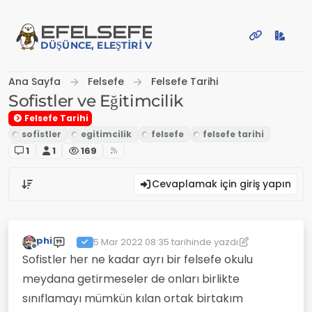
İçeriğe atla
EFE
LSEFE
DÜŞÜNCE, ELEŞTIRI VE PAYLAŞIM PLATFORMU
Ana Sayfa
Felsefe
Felsefe Tarihi
Sofistler ve Eğitimcilik
Felsefe Tarihi
1
1
169
Cevaplamak için giriş yapın
phi
5 Mar 2022 08:35
tarihinde yazdı
Son düzenleyen: phi
3 May 2022 08:35
Çevrimdışı
Sofistler her ne kadar ayrı bir felsefe okulu
meydana getirmeseler de onları birlikte
sınıflamayı mümkün kılan ortak birtakım