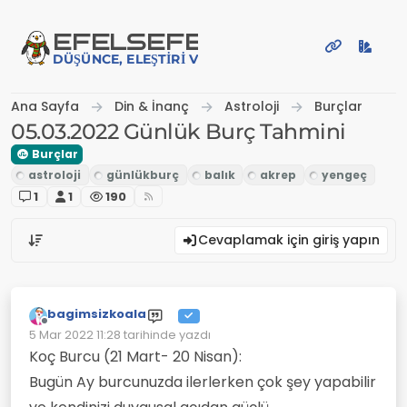
İçeriğe atla
EFE
LSEFE
DÜŞÜNCE, ELEŞTIRI VE PAYLAŞIM PLATFORMU
Ana Sayfa
Din & İnanç
Astroloji
Burçlar
05.03.2022 Günlük Burç Tahmini
Burçlar
1
1
190
Cevaplamak için giriş yapın
bagimsizkoala
Çevrimdışı
5 Mar 2022 11:28
tarihinde yazdı
Son düzenleyen:
Koç Burcu (21 Mart- 20 Nisan):
Bugün Ay burcunuzda ilerlerken çok şey yapabilir